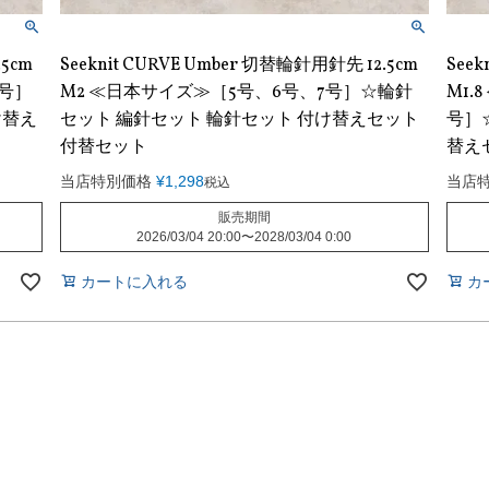
.5cm
Seeknit CURVE Umber 切替輪針用針先 12.5cm
Seek
1号］
M2 ≪日本サイズ≫［5号、6号、7号］☆輪針
M1.
け替え
セット 編針セット 輪針セット 付け替えセット
号］
付替セット
替え
当店特別価格
¥
1,298
当店
税込
販売期間
2026/03/04 20:00
〜
2028/03/04 0:00
カートに入れる
カ