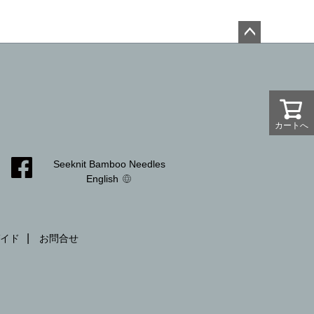
ペー
ジト
ップ
へ
カートへ
カートへ
Seeknit Bamboo Needles
English
イド
お問合せ