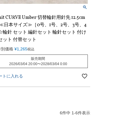
nit CURVE Umber 切替輪針用針先 12.5cm
8 ≪日本サイズ≫［0号、1号、2号、3号、4
☆輪針 セット 編針セット 輪針セット 付け
セット 付替セット
特別価格
¥
1,265
税込
販売期間
2026/03/04 20:00
〜
2028/03/04 0:00
ートに入れる
6
件中
1
-
6
件表示