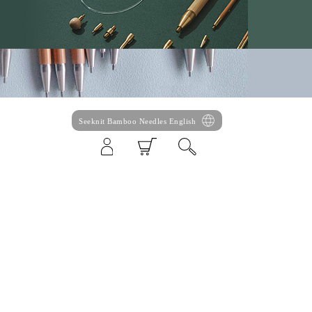
Seeknit Bamboo Needles English