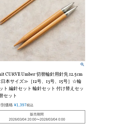
nit CURVE Umber 切替輪針用針先 12.5cm
≪日本サイズ≫［12号、13号、15号］☆輪
セット 編針セット 輪針セット 付け替えセッ
付替セット
特別価格
¥
1,397
税込
販売期間
2026/03/04 20:00
〜
2028/03/04 0:00