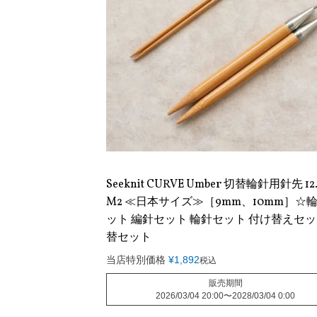
Seeknit CURVE Umber 切替輪針用針先 12
M2 ≪日本サイズ≫［9mm、10mm］☆輪
ット 編針セット 輪針セット 付け替えセッ
替セット
当店特別価格
¥
1,892
税込
販売期間
2026/03/04 20:00
〜
2028/03/04 0:00