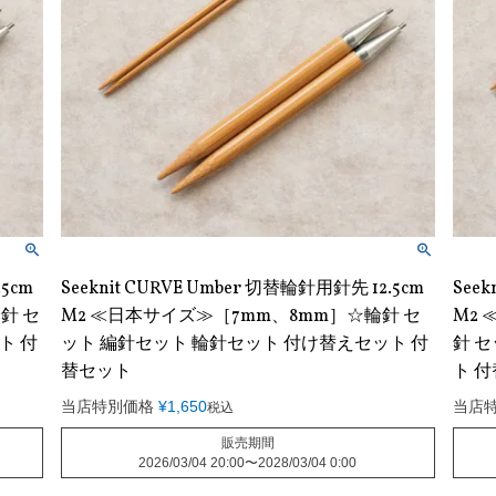
.5cm
Seeknit CURVE Umber 切替輪針用針先 12.5cm
Seek
針 セ
M2 ≪日本サイズ≫［7mm、8mm］☆輪針 セ
M2 
ト 付
ット 編針セット 輪針セット 付け替えセット 付
針 
替セット
ト 
当店特別価格
¥
1,650
当店
税込
販売期間
2026/03/04 20:00
〜
2028/03/04 0:00