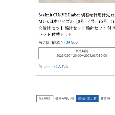
Seeknit CURVE Umber 切替輪針用針先 12
M2 ≪日本サイズ≫［8号、9号、10号、1
☆輪針 セット 編針セット 輪針セット 付
セット 付替セット
当店特別価格
¥
1,364
税込
販売期間
2026/03/04 20:00
〜
2028/03/04 0:00
カートに入れる
並び替え
価格が安い順
価格が高い順
新着順