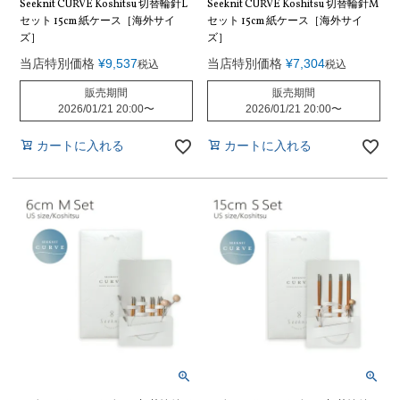
Seeknit CURVE Koshitsu 切替輪針L
Seeknit CURVE Koshitsu 切替輪針M
セット 15cm 紙ケース［海外サイ
セット 15cm 紙ケース［海外サイ
ズ］
ズ］
当店特別価格
¥
9,537
当店特別価格
¥
7,304
税込
税込
販売期間
販売期間
2026/01/21 20:00
〜
2026/01/21 20:00
〜
カートに入れる
カートに入れる