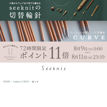
HOME
Seeknit CURVE
セット