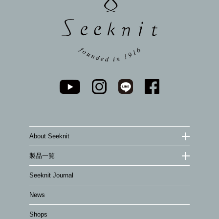
About Seeknit
製品一覧
Seeknit Journal
News
Shops