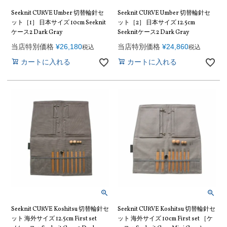
Seeknit CURVE Umber 切替輪針セ
Seeknit CURVE Umber 切替輪針セ
ット［1］ 日本サイズ 10cm Seeknit
ット［2］ 日本サイズ 12.5cm
ケース2 Dark Gray
Seeknitケース2 Dark Gray
当店特別価格
¥
26,180
当店特別価格
¥
24,860
税込
税込
カートに入れる
カートに入れる
Seeknit CURVE Koshitsu 切替輪針セ
Seeknit CURVE Koshitsu 切替輪針セ
ット 海外サイズ 12.5cm First set
ット 海外サイズ 10cm First set ［ケ