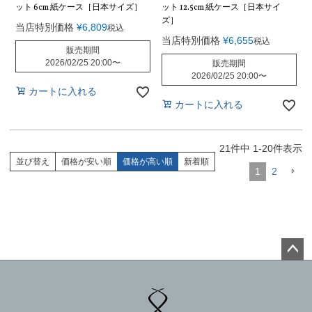
ット 6cm 紙ケース［日本サイズ］
ット 12.5cm 紙ケース［日本サイ
ズ］
当店特別価格
¥
6,809
税込
当店特別価格
¥
6,655
税込
販売期間
2026/02/25 20:00
〜
販売期間
2026/02/25 20:00
〜
カートに入れる
カートに入れる
21
件中
1
-
20
件表示
並び替え
価格が安い順
価格が高い順
新着順
1
2
ペー
ジト
ップ
へ