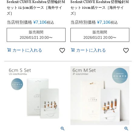
Seeknit CURVE Koshitsu 切替輪針M
Seeknit CURVE Koshitsu 切替輪針M
セット 12.5cm 紙ケース［海外サイ
セット 10cm 紙ケース［海外サイ
ズ］
ズ］
当店特別価格
¥
7,106
当店特別価格
¥
7,106
税込
税込
販売期間
販売期間
2026/01/21 20:00
〜
2026/01/21 20:00
〜
カートに入れる
カートに入れる