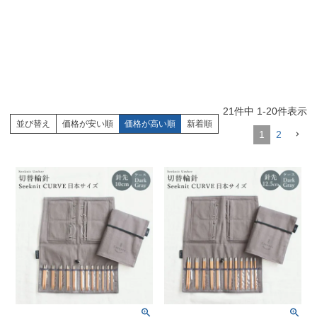
21
件中
1
-
20
件表示
並び替え
価格が安い順
価格が高い順
新着順
1
2