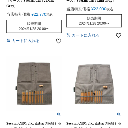
［ケース：Seeknit Case 2 Dark
ース：Seeknit Case Mini Gray］
Gray］
当店特別価格
¥
22,000
税込
当店特別価格
¥
22,770
税込
販売期間
2024/11/28 20:00
〜
販売期間
2024/11/28 20:00
〜
カートに入れる
カートに入れる
Seeknit CURVE Koshitsu 切替輪針セ
Seeknit CURVE Koshitsu 切替輪針セ