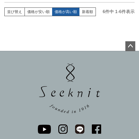
6
件中
1
-
6
件表示
並び替え
価格が安い順
価格が高い順
新着順
ペー
ジト
ップ
へ