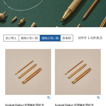
6
件中
1
-
6
件表示
並び替え
価格が安い順
価格が高い順
新着順
Seeknit Umber 切替輪針用針先
Seeknit Umber 切替輪針用針先