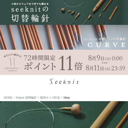
HOME
Seeknit 切替輪針
国内サイズ針先
10cm