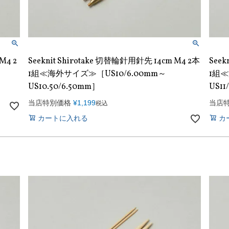
M4 2
Seeknit Shirotake 切替輪針用針先 14cm M4 2本
Seek
1組≪海外サイズ≫［US10/6.00mm～
1組≪
US10.50/6.50mm］
US11
当店特別価格
¥
1,199
当店
税込
カートに入れる
カ