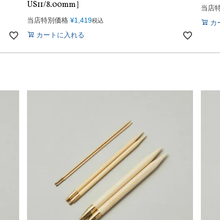
US11/8.00mm］
当店
当店特別価格
¥
1,419
税込
カ
カートに入れる