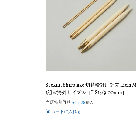
Seeknit Shirotake 切替輪針用針先 14cm 
1組≪海外サイズ≫［US13/9.00mm］
当店特別価格
¥
1,529
税込
カートに入れる