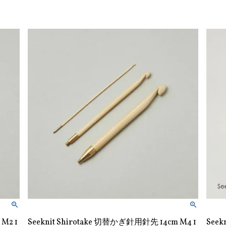
M2 1
Seeknit Shirotake 切替かぎ針用針先 14cm M4 1
Seek