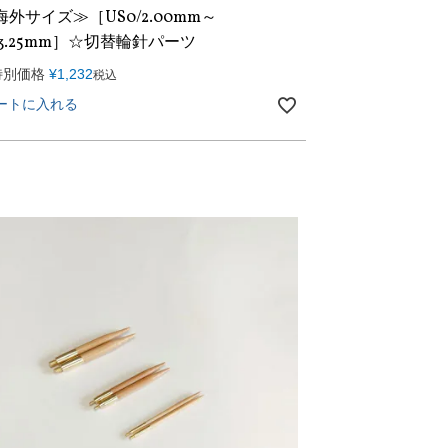
外サイズ≫［US0/2.00mm～
/3.25mm］☆切替輪針パーツ
特別価格
¥
1,232
税込
ートに入れる