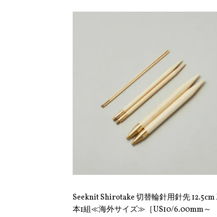
Seeknit Shirotake 切替輪針用針先 12.5cm 
本1組≪海外サイズ≫［US10/6.00mm～