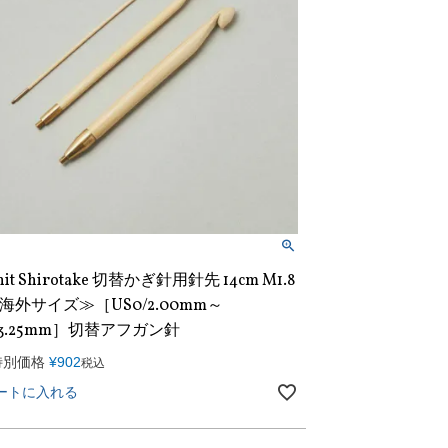
nit Shirotake 切替かぎ針用針先 14cm M1.8
海外サイズ≫［US0/2.00mm～
/3.25mm］切替アフガン針
特別価格
¥
902
税込
ートに入れる