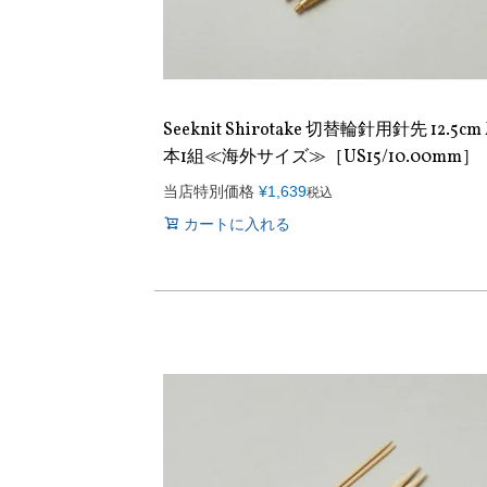
Seeknit Shirotake 切替輪針用針先 12.5cm 
本1組≪海外サイズ≫［US15/10.00mm］
当店特別価格
¥
1,639
税込
カートに入れる