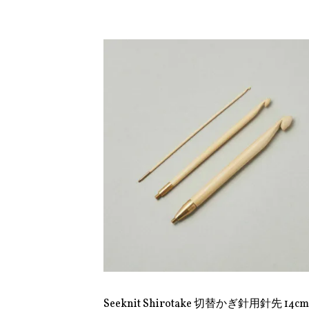
Seeknit Shirotake 切替かぎ針用針先 14cm 