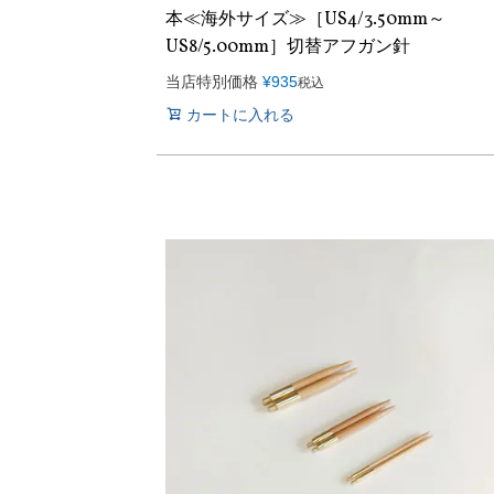
本≪海外サイズ≫［US4/3.50mm～
US8/5.00mm］切替アフガン針
当店特別価格
¥
935
税込
カートに入れる