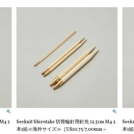
M4 2
Seeknit Shirotake 切替輪針用針先 12.5cm M4 2
Seek
本1組≪海外サイズ≫［US10.75/7.00mm～
本1組