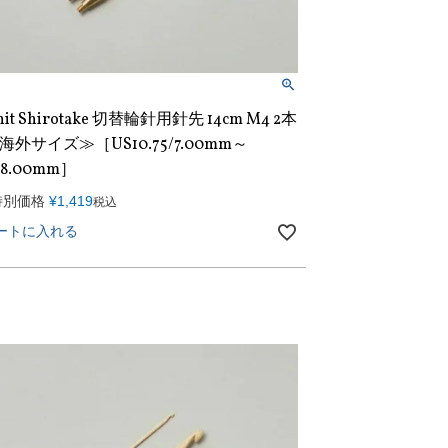
nit Shirotake 切替輪針用針先 14cm M4 2本
海外サイズ≫［US10.75/7.00mm～
/8.00mm］
特別価格
¥
1,419
税込
ートに入れる