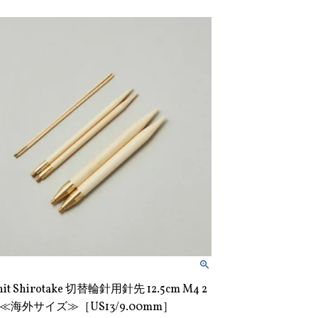
nit Shirotake 切替輪針用針先 12.5cm M4 2
≪海外サイズ≫［US13/9.00mm］