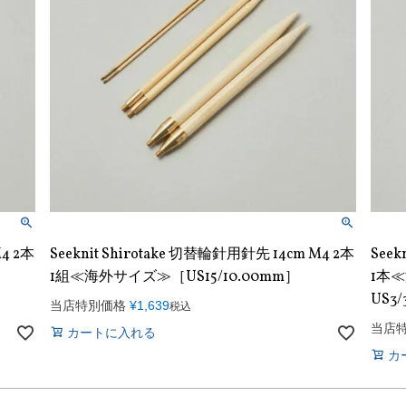
M4 2本
Seeknit Shirotake 切替輪針用針先 14cm M4 2本
Seek
1組≪海外サイズ≫［US15/10.00mm］
1本≪
US3
当店特別価格
¥
1,639
税込
当店
カートに入れる
カ