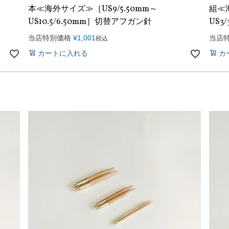
本≪海外サイズ≫［US9/5.50mm～
組≪海
US10.5/6.50mm］切替アフガン針
US3
当店特別価格
¥
1,001
当店
税込
カートに入れる
カ