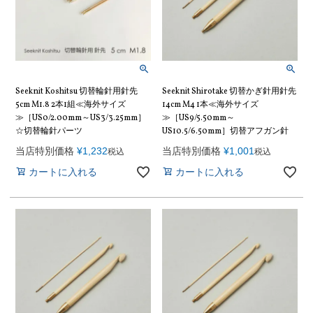
Seeknit Koshitsu 切替輪針用針先
Seeknit Shirotake 切替かぎ針用針先
5cm M1.8 2本1組≪海外サイズ
14cm M4 1本≪海外サイズ
≫［US0/2.00mm～US3/3.25mm］
≫［US9/5.50mm～
☆切替輪針パーツ
US10.5/6.50mm］切替アフガン針
当店特別価格
¥
1,232
当店特別価格
¥
1,001
税込
税込
カートに入れる
カートに入れる