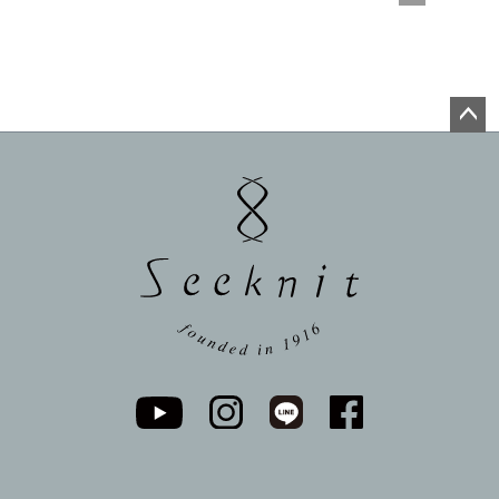
ペー
ジト
ップ
へ