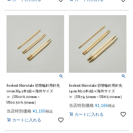
Seeknit Shirotake 切替輪針用針先
Seeknit Shirotake 切替輪針用針先
10cm M4 2本1組≪海外サイズ
14cm M2 2本1組≪海外サイズ
≫［US10/6.00mm～
≫［US7/4.50mm～US8/5.00mm］
US10.50/6.50mm］
当店特別価格
¥
1,166
税込
当店特別価格
¥
1,155
税込
カートに入れる
カートに入れる