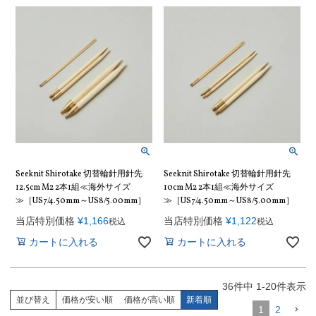
Seeknit Shirotake 切替輪針用針先
Seeknit Shirotake 切替輪針用針先
12.5cm M2 2本1組≪海外サイズ
10cm M2 2本1組≪海外サイズ
≫［US7/4.50mm～US8/5.00mm］
≫［US7/4.50mm～US8/5.00mm］
当店特別価格
¥
1,166
当店特別価格
¥
1,122
税込
税込
カートに入れる
カートに入れる
36
件中
1
-
20
件表示
並び替え
価格が安い順
価格が高い順
新着順
1
2