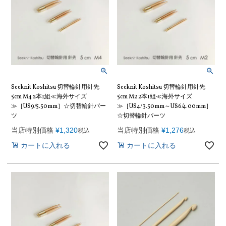
Seeknit Koshitsu 切替輪針用針先
Seeknit Koshitsu 切替輪針用針先
5cm M4 2本1組≪海外サイズ
5cm M2 2本1組≪海外サイズ
≫［US9/5.50mm］☆切替輪針パー
≫［US4/3.50mm～US6/4.00mm］
ツ
☆切替輪針パーツ
当店特別価格
¥
1,320
当店特別価格
¥
1,276
税込
税込
カートに入れる
カートに入れる