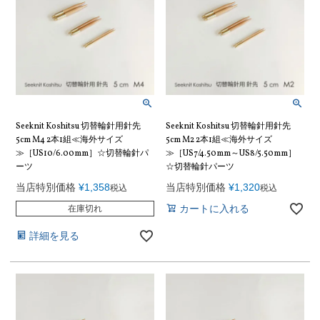
Seeknit Koshitsu 切替輪針用針先
Seeknit Koshitsu 切替輪針用針先
5cm M4 2本1組≪海外サイズ
5cm M2 2本1組≪海外サイズ
≫［US10/6.00mm］☆切替輪針パ
≫［US7/4.50mm～US8/5.50mm］
ーツ
☆切替輪針パーツ
当店特別価格
¥
1,358
当店特別価格
¥
1,320
税込
税込
カートに入れる
在庫切れ
詳細を見る