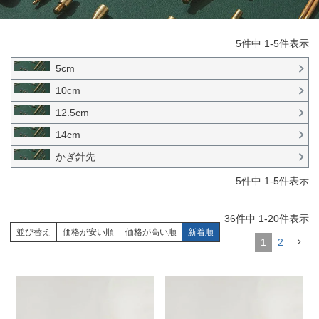
5
件中
1
-
5
件表示
5cm
10cm
12.5cm
14cm
かぎ針先
5
件中
1
-
5
件表示
36
件中
1
-
20
件表示
並び替え
価格が安い順
価格が高い順
新着順
1
2