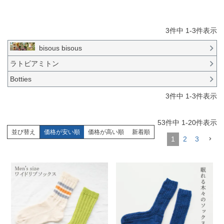
3
件中
1
-
3
件表示
bisous bisous
ラトビアミトン
Botties
3
件中
1
-
3
件表示
53
件中
1
-
20
件表示
並び替え
価格が安い順
価格が高い順
新着順
1
2
3