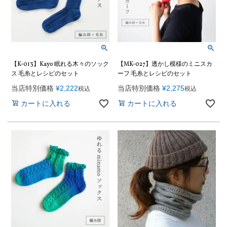
【K-013】Kayo 眠れる木々のソック
【MK-027】透かし模様のミニスカ
ス 毛糸とレシピのセット
ーフ 毛糸とレシピのセット
当店特別価格
¥
2,222
当店特別価格
¥
2,275
税込
税込
カートに入れる
カートに入れる