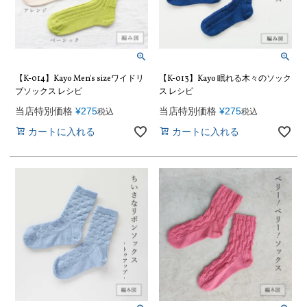
【K-014】Kayo Men's sizeワイドリ
【K-013】Kayo 眠れる木々のソック
ブソックス レシピ
ス レシピ
当店特別価格
¥
275
当店特別価格
¥
275
税込
税込
カートに入れる
カートに入れる