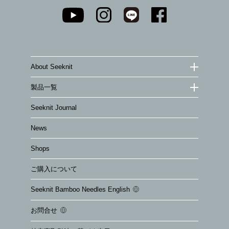
About Seeknit
製品一覧
Seeknit Journal
News
Shops
ご購入について
Seeknit Bamboo Needles English
お問合せ