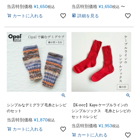
当店特別価格
¥
1,650
当店特別価格
¥
1,650
〜
税込
税込
カートに入れる
詳細を見る
シンプルなデミグラブ 毛糸とレシピ
【K-007】Kayo ケーブルラインの
のセット
シンプルソックス 毛糸とレシピの
セット☆レシピ
当店特別価格
¥
1,870
税込
当店特別価格
¥
1,953
税込
カートに入れる
カートに入れる