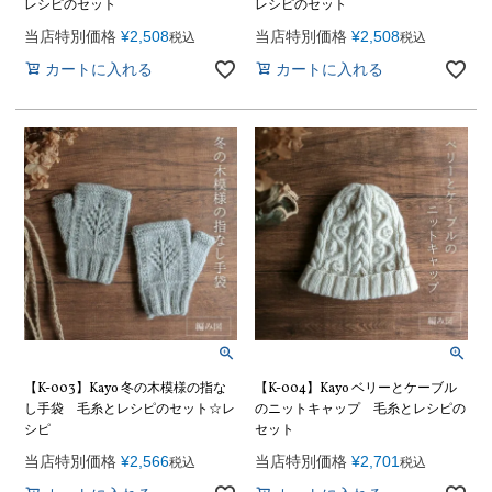
レシピのセット
レシピのセット
当店特別価格
¥
2,508
当店特別価格
¥
2,508
税込
税込
カートに入れる
カートに入れる
【K-003】Kayo 冬の木模様の指な
【K-004】Kayo ベリーとケーブル
し手袋 毛糸とレシピのセット☆レ
のニットキャップ 毛糸とレシピの
シピ
セット
当店特別価格
¥
2,566
当店特別価格
¥
2,701
税込
税込