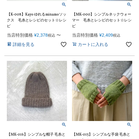
【K-008】Kayo ゆれるminamoソッ
【MK-000】シンプルネックウォー
クス 毛糸とレシピのセット☆レシ
マー 毛糸とレシピのセット☆レシ
ピ
ピ
当店特別価格
¥
2,378
〜
当店特別価格
¥
2,409
税込
税込
詳細を見る
カートに入れる
【MK-016】シンプルな帽子 毛糸と
【MK-015】シンプルな手袋 毛糸と