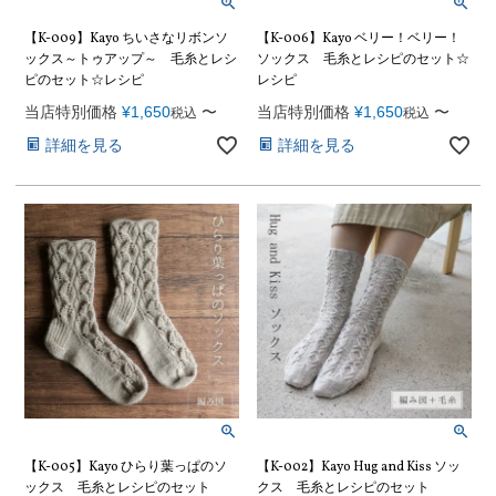
【K-009】Kayo ちいさなリボンソ
【K-006】Kayo ベリー！ベリー！
ックス～トゥアップ～ 毛糸とレシ
ソックス 毛糸とレシピのセット☆
ピのセット☆レシピ
レシピ
当店特別価格
¥
1,650
〜
当店特別価格
¥
1,650
〜
税込
税込
詳細を見る
詳細を見る
【K-005】Kayo ひらり葉っぱのソ
【K-002】Kayo Hug and Kiss ソッ
ックス 毛糸とレシピのセット
クス 毛糸とレシピのセット