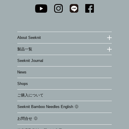
About Seeknit
製品一覧
Seeknit Journal
News
Shops
ご購入について
Seeknit Bamboo Needles English
お問合せ