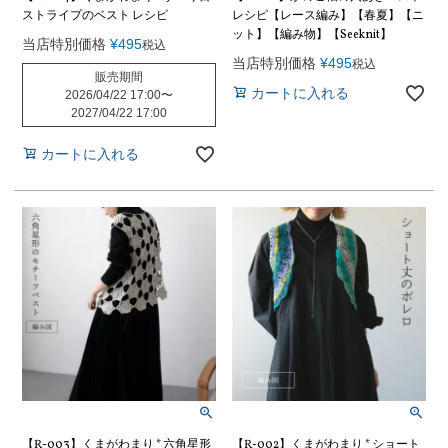
ストライプのベスト レシピ
レシピ【レース編み】【春夏】【ニ
ット】【編み物】【Seeknit】
当店特別価格
¥
495
税込
当店特別価格
¥
495
税込
販売期間
カートに入れる
2026/04/22 17:00
〜
2027/04/22 17:00
カートに入れる
【R-003】くまがわまり * 六角星形
【R-002】くまがわまり * ショート