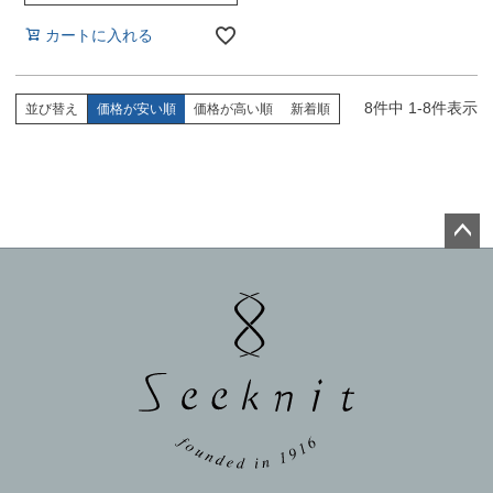
カートに入れる
8
件中
1
-
8
件表示
並び替え
価格が安い順
価格が高い順
新着順
ペー
ジト
ップ
へ