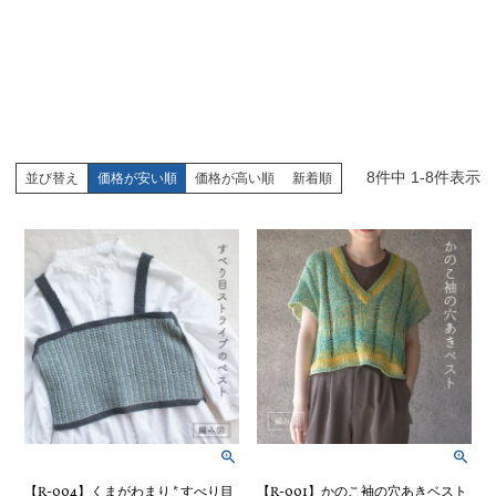
8
件中
1
-
8
件表示
並び替え
価格が安い順
価格が高い順
新着順
【R-004】くまがわまり * すべり目
【R-001】かのこ袖の穴あきベスト