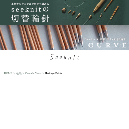
HOME
毛糸
Cascade Yarns
Heritage Prints