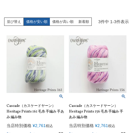
3
件中
1
-
3
件表示
並び替え
価格が安い順
価格が高い順
新着順
Cascade（カスケードヤーン）
Cascade（カスケードヤーン）
Heritage Prints 161 毛糸 手編み 手あ
Heritage Prints 156 毛糸 手編み 手
み 編み物
あみ 編み物
当店特別価格
¥
2,761
当店特別価格
¥
2,761
税込
税込