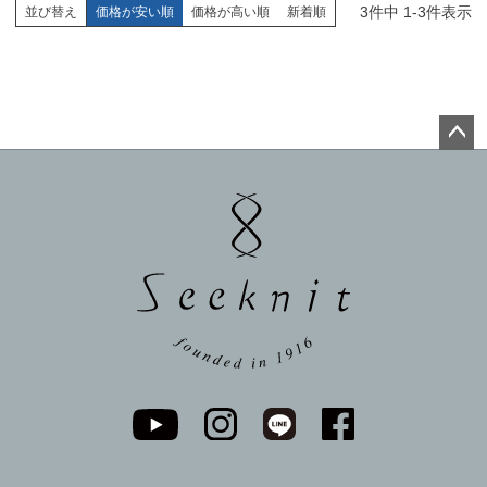
3
件中
1
-
3
件表示
並び替え
価格が安い順
価格が高い順
新着順
ペー
ジト
ップ
へ