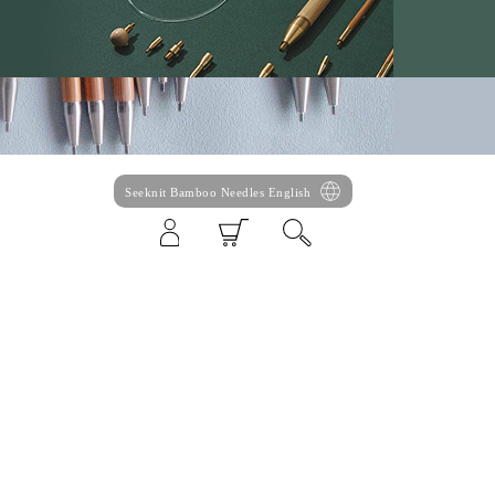
Seeknit Bamboo Needles English