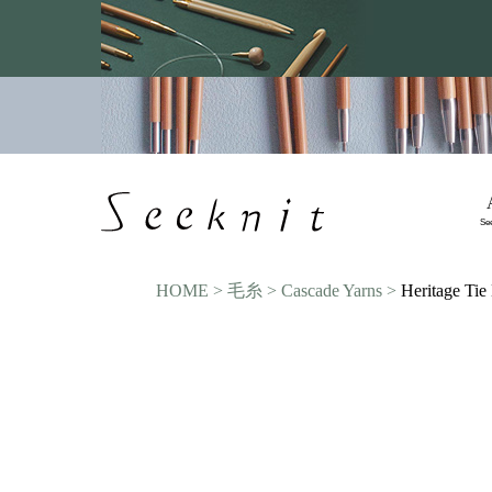
Se
HOME
毛糸
Cascade Yarns
Heritage Tie