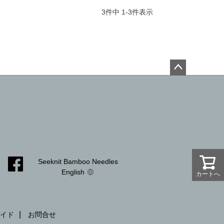
3
件中
1
-
3
件表示
ペー
ジト
ップ
へ
Seeknit Bamboo Needles
English
カートへ
カートへ
イド
お問合せ