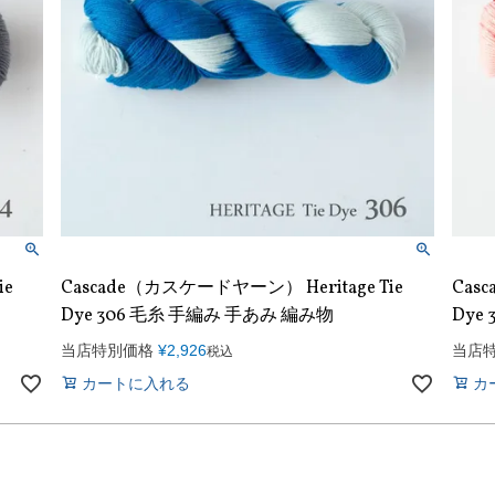
ie
Cascade（カスケードヤーン） Heritage Tie
Cas
Dye 306 毛糸 手編み 手あみ 編み物
Dye
当店特別価格
¥
2,926
当店
税込
カートに入れる
カ