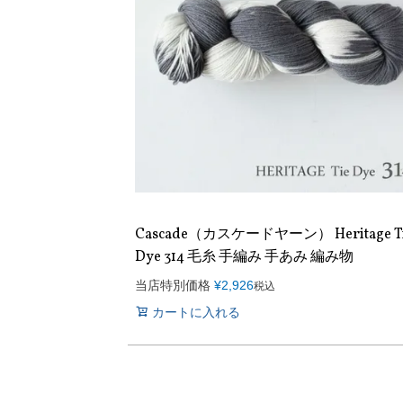
Cascade（カスケードヤーン） Heritage T
Dye 314 毛糸 手編み 手あみ 編み物
当店特別価格
¥
2,926
税込
カートに入れる