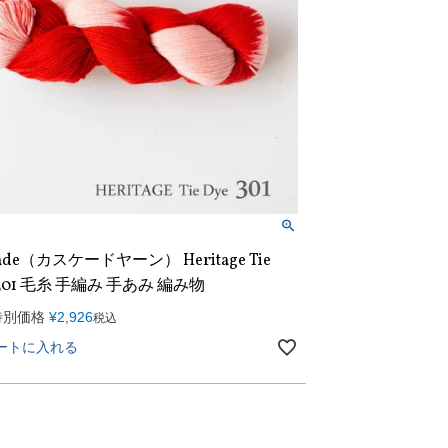
cade（カスケードヤーン） Heritage Tie
 301 毛糸 手編み 手あみ 編み物
特別価格
¥
2,926
税込
ートに入れる