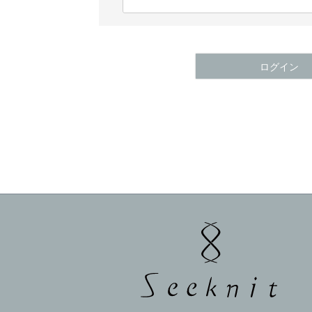
(
必
須
)
ログイン