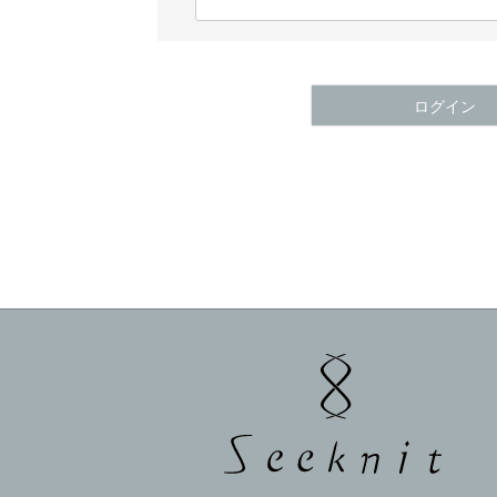
(
必
須
)
ログイン