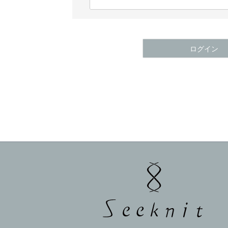
(
必
須
)
ログイン