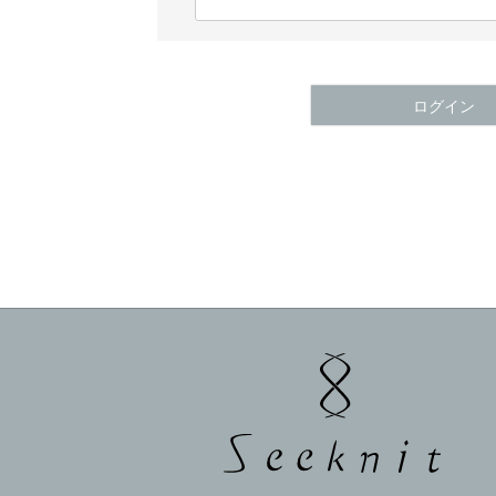
(
必
須
)
ログイン