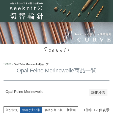
予約商品
予約商品のみを表示
並び順
新着順
登録順
価格が安い順
価格が高い順
優先度順
HOME
Opal Feine Merinowolle商品一覧
レビュー順
Opal Feine Merinowolle商品一覧
キーワードヒット順
検索
Opal Feine Merinowolle
詳細検索
1
件中
1
-
1
件表示
並び替え
価格が安い順
価格が高い順
新着順