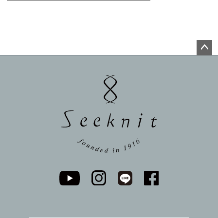
ペー
ジト
ップ
へ