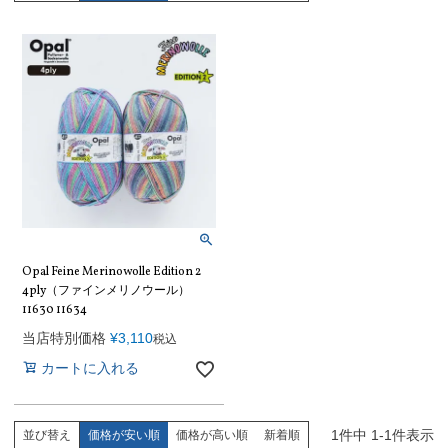
Opal Feine Merinowolle Edition 2
4ply（ファインメリノウール）
11630 11634
当店特別価格
¥
3,110
税込
カートに入れる
1
件中
1
-
1
件表示
並び替え
価格が安い順
価格が高い順
新着順