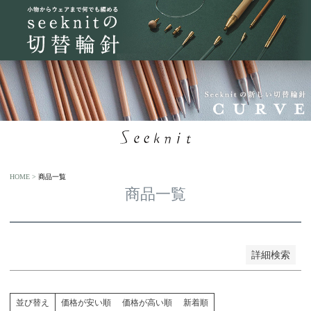
予約商品
予約商品のみを表示
並び順
新着順
登録順
価格が安い順
価格が高い順
優先度順
HOME
商品一覧
レビュー順
商品一覧
キーワードヒット順
検索
詳細検索
並び替え
価格が安い順
価格が高い順
新着順