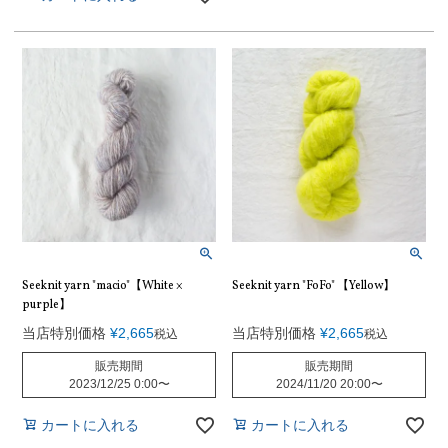
Seeknit yarn "macio"【White ×
Seeknit yarn "FoFo" 【Yellow】
purple】
当店特別価格
¥
2,665
当店特別価格
¥
2,665
税込
税込
販売期間
販売期間
2023/12/25 0:00
〜
2024/11/20 20:00
〜
カートに入れる
カートに入れる