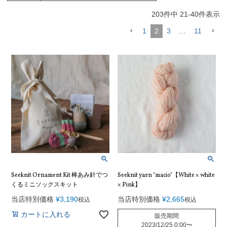
203
件中
21
-
40
件表示
1
2
3
…
11
Seeknit Ornament Kit 棒あみ針でつ
Seeknit yarn "macio"【White × white
くるミニソックスキット
× Pink】
当店特別価格
¥
3,190
当店特別価格
¥
2,665
税込
税込
カートに入れる
販売期間
2023/12/25 0:00
〜