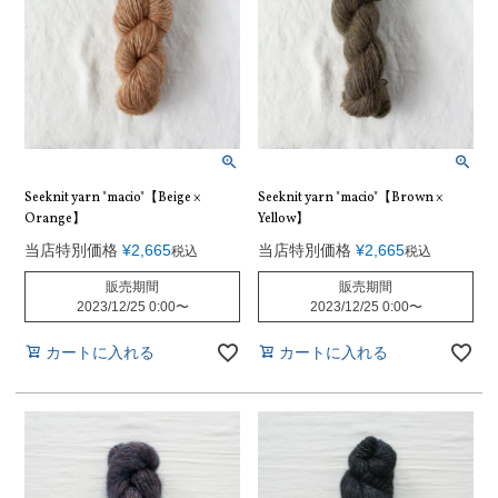
Seeknit yarn "macio"【Beige ×
Seeknit yarn "macio"【Brown ×
Orange】
Yellow】
当店特別価格
¥
2,665
当店特別価格
¥
2,665
税込
税込
販売期間
販売期間
2023/12/25 0:00
〜
2023/12/25 0:00
〜
カートに入れる
カートに入れる