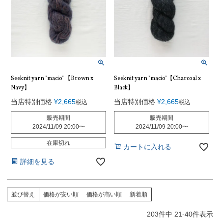
Seeknit yarn "macio" 【Brown x
Seeknit yarn "macio"【Charcoal x
Navy】
Black】
当店特別価格
¥
2,665
当店特別価格
¥
2,665
税込
税込
販売期間
販売期間
2024/11/09 20:00
〜
2024/11/09 20:00
〜
在庫切れ
カートに入れる
詳細を見る
並び替え
価格が安い順
価格が高い順
新着順
203
件中
21
-
40
件表示