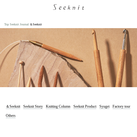
Top
Seeknit Journal
＆Seeknit
＆Seeknit
Seeknit Story
Knitting Column
Seeknit Product
Syugei
Factory tour
Others