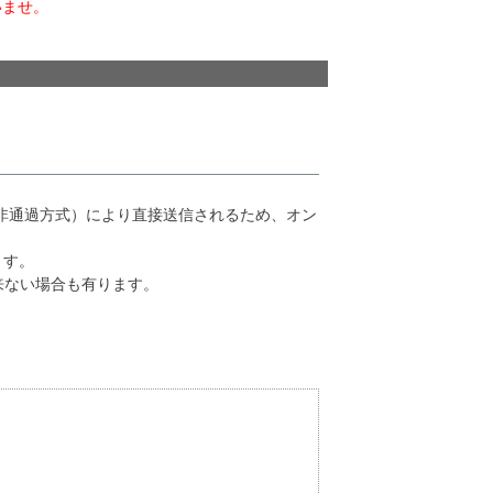
いませ。
非通過方式）により直接送信されるため、オン
ます。
来ない場合も有ります。