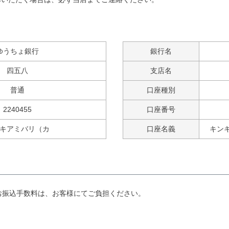
ゆうちょ銀行
銀行名
四五八
支店名
普通
口座種別
2240455
口座番号
キアミバリ（カ
口座名義
キン
お振込手数料は、お客様にてご負担ください。