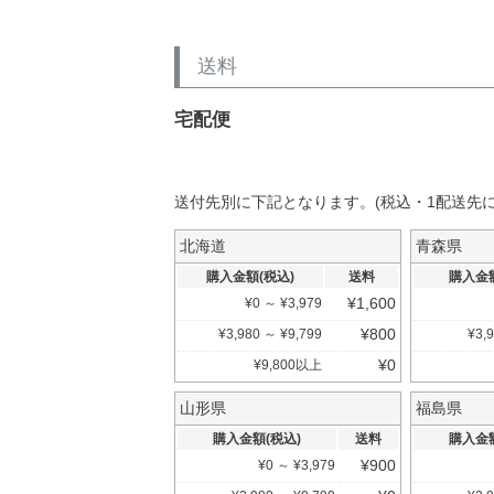
送料
送付先別に下記となります。(税込・1配送先に
北海道
青森県
購入金額(税込)
送料
購入金額
¥
1,600
¥
0
～
¥
3,979
¥
800
¥
3,980
～
¥
9,799
¥
3,
¥
0
¥
9,800
以上
山形県
福島県
購入金額(税込)
送料
購入金額
¥
900
¥
0
～
¥
3,979