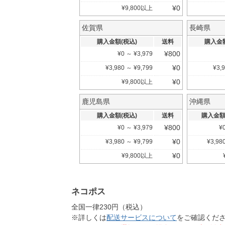
¥
0
¥
9,800
以上
佐賀県
長崎県
購入金額(税込)
送料
購入金額
¥
800
¥
0
～
¥
3,979
¥
0
¥
3,980
～
¥
9,799
¥
3,
¥
0
¥
9,800
以上
鹿児島県
沖縄県
購入金額(税込)
送料
購入金額
¥
800
¥
0
～
¥
3,979
¥
¥
0
¥
3,980
～
¥
9,799
¥
3,98
¥
0
¥
9,800
以上
ネコポス
全国一律230円（税込）
※詳しくは
配送サービスについて
をご確認くだ