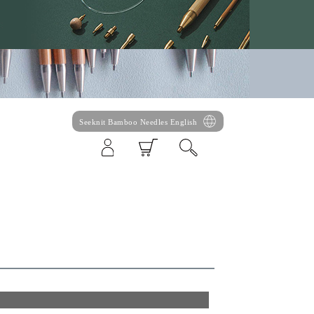
Seeknit Bamboo Needles English