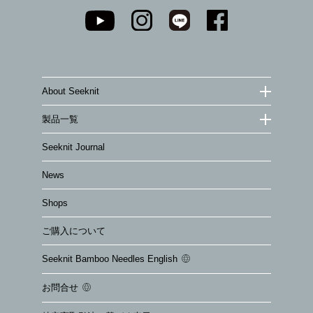
About Seeknit
製品一覧
Seeknit Journal
News
Shops
ご購入について
Seeknit Bamboo Needles English
お問合せ