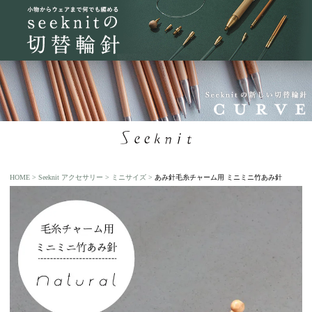
HOME
Seeknit アクセサリー
ミニサイズ
あみ針毛糸チャーム用 ミニミニ竹あみ針