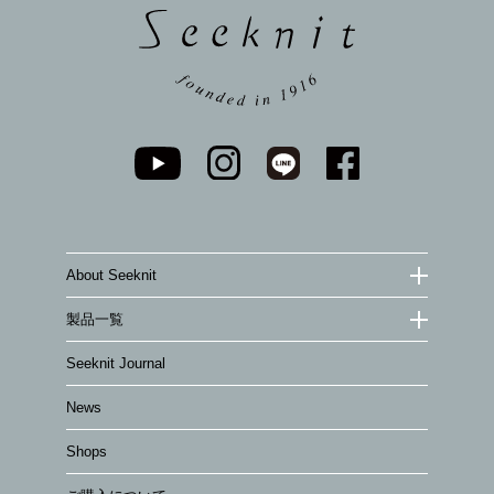
About Seeknit
製品一覧
Seeknit Journal
News
Shops