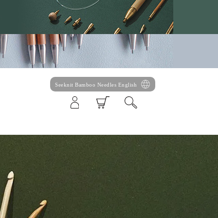
Seeknit Bamboo Needles English