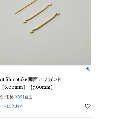
nit Shirotake 両面アフガン針
m［6.00mm］［7.00mm］
特別価格
¥
891
税込
ートに入れる