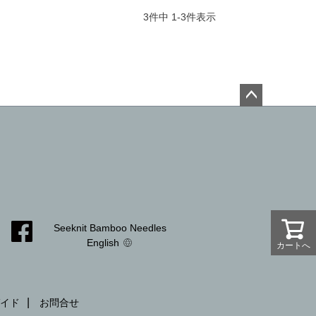
3
件中
1
-
3
件表示
ペー
ジト
ップ
へ
Seeknit Bamboo Needles
English
カートへ
カートへ
イド
お問合せ