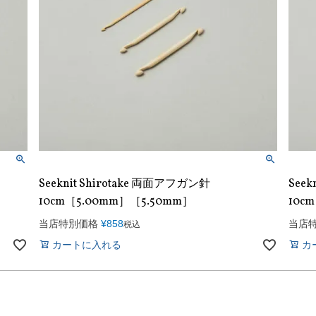
Seeknit Shirotake 両面アフガン針
Seek
］
10cm［5.00mm］［5.50mm］
10c
当店特別価格
¥
858
当店
税込
カートに入れる
カ