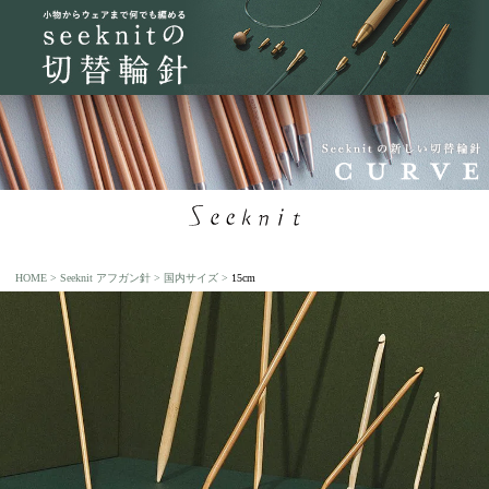
HOME
Seeknit アフガン針
国内サイズ
15cm