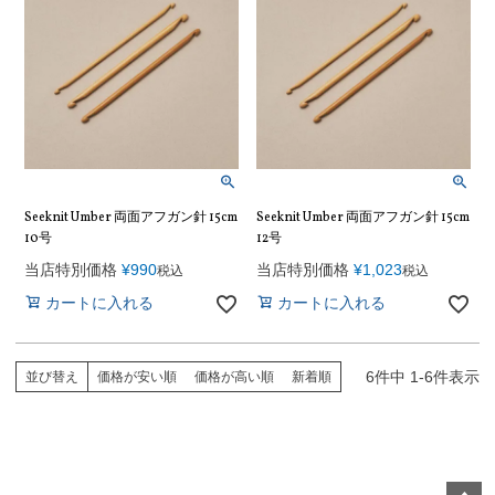
Seeknit Umber 両面アフガン針 15cm
Seeknit Umber 両面アフガン針 15cm
10号
12号
当店特別価格
¥
990
当店特別価格
¥
1,023
税込
税込
カートに入れる
カートに入れる
6
件中
1
-
6
件表示
並び替え
価格が安い順
価格が高い順
新着順