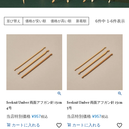
6
件中
1
-
6
件表示
並び替え
価格が安い順
価格が高い順
新着順
Seeknit Umber 両面アフガン針 15cm
Seeknit Umber 両面アフガン針 15cm
4号
5号
当店特別価格
¥
957
当店特別価格
¥
957
税込
税込
カートに入れる
カートに入れる