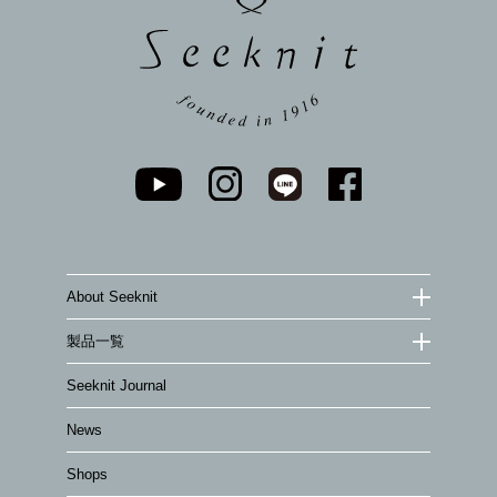
About Seeknit
製品一覧
Seeknit Journal
News
Shops