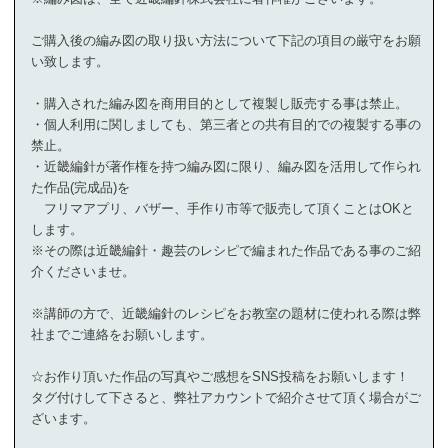
ご購入後の編み図の取り扱い方法について下記の項目の厳守をお願
い致します。
・購入された編み図を商用目的として複製し販売する事は禁止。
・個人利用に関しましても、第三者との共有目的での複製する事の
禁止。
・近畿編針が著作権を持つ編み図に限り、編み図を活用して作られ
た作品(完成品)を
フリマアプリ、バザー、手作り市等で販売して頂くことはOKと
します。
※その際は近畿編針・趣芸のレシピで編まれた作品である事のご紹
介くださいませ。
※講師の方で、近畿編針のレシピをお教室の題材に使われる際は弊
社までご連絡をお願いします。
☆お作り頂いた作品の写真やご感想をSNS投稿をお願いします！
タグ付けして下さると、弊社アカウントで紹介させて頂く場合がご
ざいます。