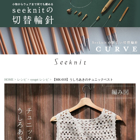
HOME
レシピ
syugei レシピ
【MK-019】うしろあきのチュニックベスト