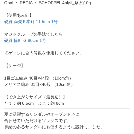
Opal ・ REGIA ・ SCHOPPEL 4ply毛糸 約10g
【使用あみ針】
硬質 両先５本針 11.5cm 1号
マジックループの手法でしたら
硬質 輪針 G 80cm 1号
※ゲージに合う号数を使用してください。
【ゲージ】
1目ゴム編み 40目×44段 （10cm角）
メリアス編み 31目×40段 （10cm角）
【でき上がりサイズ（最長辺）】
たて：約 8.5cm よこ：約 8cm
夏に活躍するサンダルやオープントゥに
合わせていただけるソックスです。
鼻緒のあるサンダルにも使えるように設計しました。