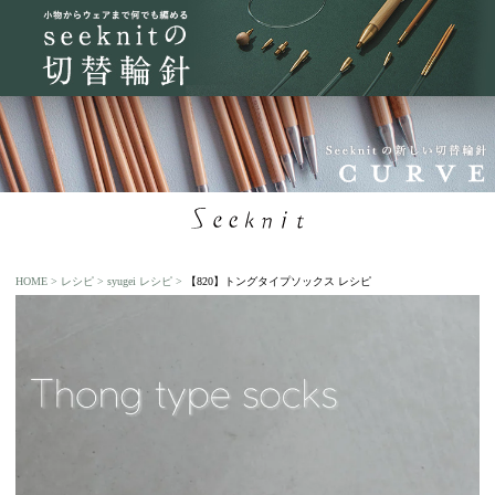
HOME
レシピ
syugei レシピ
【820】トングタイプソックス レシピ