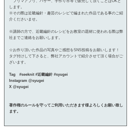
フリマアプリ、バザー、手作り市等で販売して頂くことはOKと
します。
※その際は近畿編針・趣芸のレシピで編まれた作品である事のご紹
介くださいませ。
※講師の方で、近畿編針のレシピをお教室の題材に使われる際は弊
社までご連絡をお願いします。
☆お作り頂いた作品の写真やご感想をSNS投稿をお願いします！
タグ付けして下さると、弊社アカウントで紹介させて頂く場合がご
ざいます。
Tag #seeknit #近畿編針 #syugei
Instagram @syugei
X @syugei
著作権のルールを守ってご利用いただきます様よろしくお願い致し
ます。