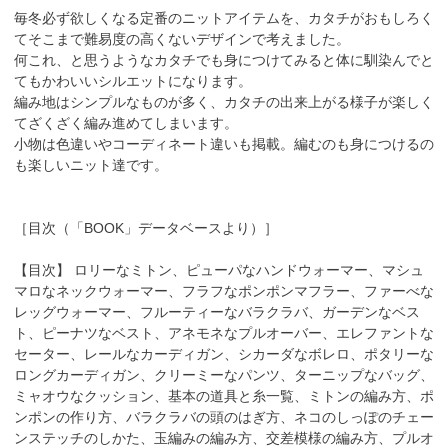
毎冬必ず欲しくなる定番のニットアイテムを、カタチがおもしろく
てそこまで難易度の高くないデザインで考えました。
何これ、と思うようなカタチでも身につけてみると体に馴染んでと
てもかわいいシルエットになります。
編み地はシンプルなものが多く、カタチの出来上がる様子が楽しく
てざくざく編み進めてしまいます。
小物は色違いやコーディネート違いも掲載。編むのも身につけるの
も楽しいニット達です。
［目次（「BOOK」データベースより）］
【目次】 ロリーなミトン、ピューパなハンドウォーマー、マシュ
マロなネックウォーマー、フラフなポンポンマフラー、ファーべな
レッグウォーマー、フルーティーなバラクラバ、ガーデンなベス
ト、ピーナツなベスト、アネモネなプルオーバー、エレファントな
セーター、レールなカーディガン、シカーダなボレロ、ポタリーな
ロングカーディガン、クリーミーなパンツ、ターニップなバッグ、
ミャオウなクッション、基本の道具と糸一覧、ミトンの編み方、ポ
ンポンの作り方、バラクラバの頭のはぎ方、ネコのしっぽのチェー
ンステッチのしかた、玉編みの編み方、交差模様の編み方、プルオ