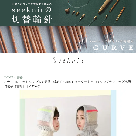
HOME
書籍
ナニコレニット シンプルで簡単に編める小物からセーターまで おもし/グラフィック社/野
口智子［書籍］［ｸﾞﾗﾌｨｯｸ］