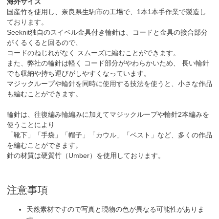
海外サイズ
国産竹を使用し、奈良県生駒市の工場で、1本1本手作業で製造し
ております。
Seeknit独自のスイベル金具付き輪針は、コードと金具の接合部分
がくるくると回るので、
コードのねじれがなく スムーズに編むことができます。
また、弊社の輪針は軽く コード部分がやわらかいため、 長い輪針
でも収納や持ち運びがしやすくなっています。
マジックループや輪針を同時に使用する技法を使うと、小さな作品
も編むことができます。
輪針は、往復編み輪編みに加えてマジックループや輪針2本編みを
使うことにより
「靴下」「手袋」「帽子」「カウル」「ベスト」など、多くの作品
を編むことができます。
針の材質は硬質竹（Umber）を使用しております。
注意事項
天然素材ですので写真と現物の色が異なる可能性がありま