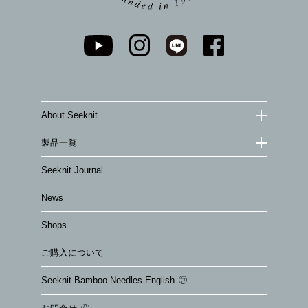
About Seeknit
製品一覧
Seeknit Journal
News
Shops
ご購入について
Seeknit Bamboo Needles English