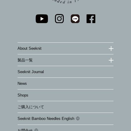
About Seeknit
製品一覧
Seeknit Journal
News
Shops
ご購入について
Seeknit Bamboo Needles English
お問合せ