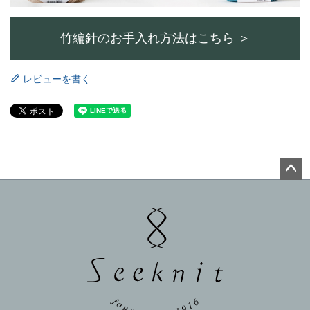
竹編針のお手入れ方法はこちら ＞
レビューを書く
ペー
ジト
ップ
へ