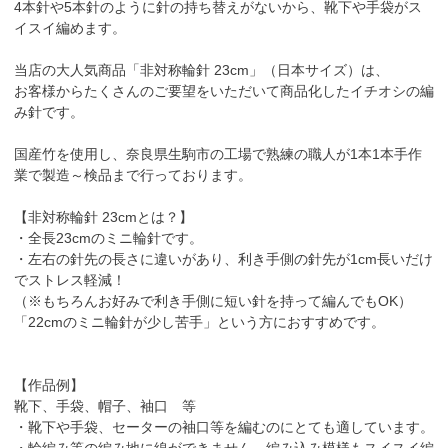
4本針や5本針のように針の持ち替えがないから、靴下や手袋がス
イスイ編めます。
当店の大人気商品「非対称輪針 23cm」（日本サイズ）は、
お客様からたくさんのご要望をいただいて商品化したイチオシの編
み針です。
国産竹を使用し、奈良県生駒市の工場で熟練の職人が1本1本手作
業で製造～検品まで行っております。
【非対称輪針 23cmとは？】
・全長23cmのミニ輪針です。
・左右の針先の長さに違いがあり、利き手側の針先が1cm長いだけ
でストレス軽減！
（※もちろんお好みで利き手側に短い針を持って編んでもOK）
「22cmのミニ輪針が少し苦手」という方におすすめです。
【作品例】
靴下、手袋、帽子、袖口 等
・靴下や手袋、セーターの袖口等を編むのにとても適しています。
・輪編み等の編み地に線ができません。編み込み模様もスイスイ編