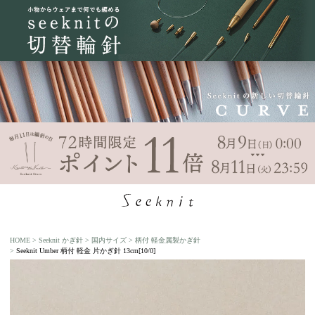
HOME
Seeknit かぎ針
国内サイズ
柄付 軽金属製かぎ針
Seeknit Umber 柄付 軽金 片かぎ針 13cm[10/0]