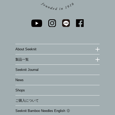
About Seeknit
製品一覧
Seeknit Journal
News
Shops
ご購入について
Seeknit Bamboo Needles English