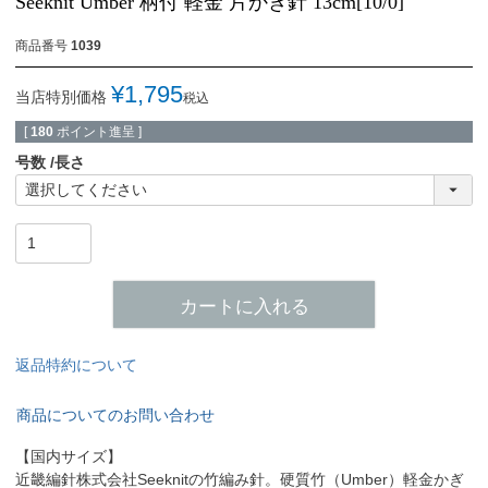
Seeknit Umber 柄付 軽金 片かぎ針 13cm[10/0]
商品番号
1039
¥
1,795
当店特別価格
税込
[
180
ポイント進呈 ]
号数
長さ
カートに入れる
返品特約について
商品についてのお問い合わせ
【国内サイズ】
近畿編針株式会社Seeknitの竹編み針。硬質竹（Umber）軽金かぎ