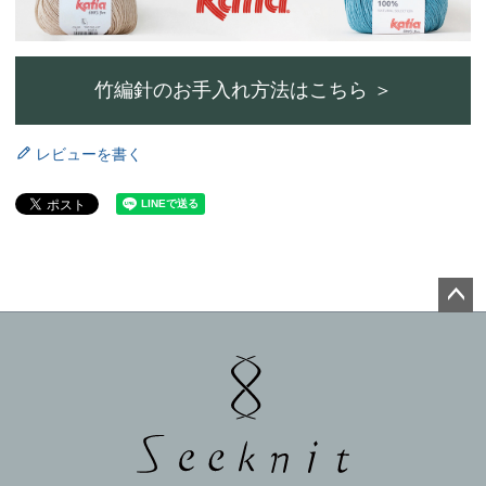
竹編針のお手入れ方法はこちら ＞
レビューを書く
ペー
ジト
ップ
へ