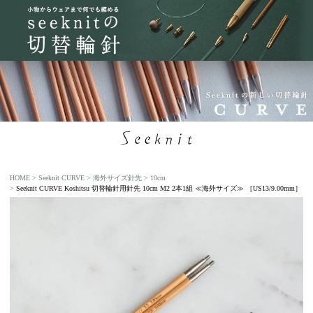
HOME
Seeknit CURVE
海外サイズ針先
10cm
Seeknit CURVE Koshitsu 切替輪針用針先 10cm M2 2本1組 ≪海外サイズ≫ ［US13/9.00mm］