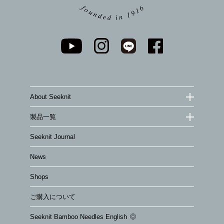
About Seeknit
製品一覧
Seeknit Journal
News
Shops
ご購入について
Seeknit Bamboo Needles English