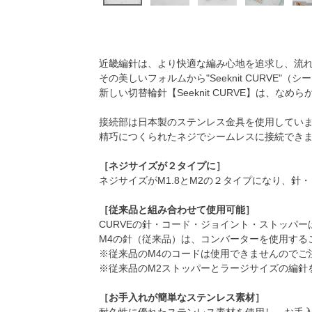
近畿編針は、より快適な編み心地を追求し、流
その美しいフォルムから"Seeknit CURVE"
新しい切替輪針【Seeknit CURVE】は、
接続部は日本製のステンレス金具を使用してい
精巧につくられたネジでシームレスに接続でき
［ネジサイズが２タイプに］
ネジサイズがM1.8とM2の２タイプになり、
［従来品と組み合わせて使用可能］
CURVEの針・コード・ジョイント・ストッパ
M4の針（従来品）は、コンバーターを使用する
※従来品のM4のコードは使用できませんのでご
※従来品のM2ストッパーとラージサイズの編針
［お手入れが簡単なステンレス素材］