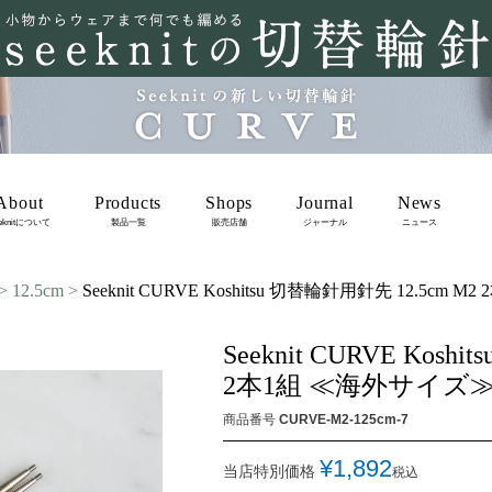
About
Products
Shops
Journal
News
eknitについて
製品一覧
販売店舗
ジャーナル
ニュース
12.5cm
Seeknit CURVE Koshitsu 切替輪針用針先 12.5cm 
Seeknit CURVE Kosh
2本1組 ≪海外サイズ≫ ［
商品番号
CURVE-M2-125cm-7
¥
1,892
当店特別価格
税込