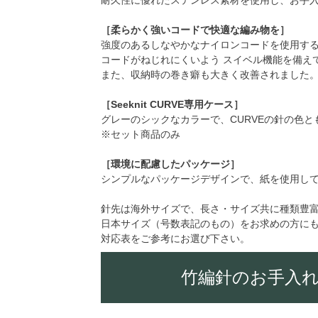
耐久性に優れたステンレス素材を使用し、お手
［柔らかく強いコードで快適な編み物を］
強度のあるしなやかなナイロンコードを使用す
コードがねじれにくいよう スイベル機能を備え
また、収納時の巻き癖も大きく改善されました
［Seeknit CURVE専用ケース］
グレーのシックなカラーで、CURVEの針の色と
※セット商品のみ
［環境に配慮したパッケージ］
シンプルなパッケージデザインで、紙を使用し
針先は海外サイズで、長さ・サイズ共に種類豊
日本サイズ（号数表記のもの）をお求めの方に
対応表をご参考にお選び下さい。
竹編針のお手入れ