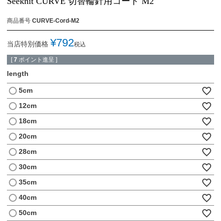
Seeknit CURVE 切替輪針用コード M2
商品番号
CURVE-Cord-M2
¥
792
当店特別価格
税込
[
7
ポイント進呈 ]
length
5cm
12cm
18cm
20cm
28cm
30cm
35cm
40cm
50cm