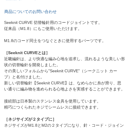
商品についてのお問い合わせ
Seeknit CURVE 切替輪針用のコードジョイントです。
従来品（M1.8）にもご使用いただけます。
M1.8のコード同士をつなぐときに使用するパーツです。
［Seeknit CURVEとは］
近畿編針は、より快適な編み心地を追求し、流れるような美しい形
状の切替輪針を開発しました。
その美しいフォルムから"Seeknit CURVE"（シークニット カー
ブ）と名付けました。
新しい切替輪針【Seeknit CURVE】は、なめらかに糸が滑り、思
い通りに編み物を進められる心地よさを実感することができます。
接続部は日本製のステンレス金具を使用しています。
精巧につくられたネジでシームレスに接続できます。
［ネジサイズが２タイプに］
ネジサイズがM1.8とM2の２タイプになり、針・コード・ジョイン