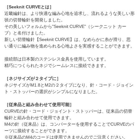
［Seeknit CURVEとは］
近畿編針は、より快適な編み心地を追求し、流れるような美しい形
状の切替輪針を開発しました。
その美しいフォルムから"Seeknit CURVE"（シークニット カー
ブ）と名付けました。
新しい切替輪針【Seeknit CURVE】は、なめらかに糸が滑り、思
い通りに編み物を進められる心地よさを実感することができます。
接続部は日本製のステンレス金具を使用しています。
精巧につくられたネジでシームレスに接続できます。
［ネジサイズが２タイプに］
ネジサイズがM1.8とM2の２タイプになり、針・コード・ジョイン
ト・ストッパーの選択がシンプルになりました。
［従来品と組み合わせて使用可能］
CURVEの針・コード・ジョイント・ストッパーは、従来品の切替
輪針と組み合わせて使用できます。
M4の針（従来品）は、コンバーターを使用することでCURVEのパ
ーツに接続することができます。
※従来品のM4のコードは使用できませんのでご注意ください。