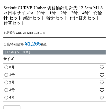
Seeknit CURVE Umber 切替輪針用針先 12.5cm M1.8
≪日本サイズ≫［0号、1号、2号、3号、4号］☆輪
針 セット 編針セット 輪針セット 付け替えセット
付替セット
商品番号
CURVE-M18-125-1-jp
¥
1,265
当店特別価格
税込
[
12
ポイント進呈 ]
サイズ
0号
1号
2号
3号
4号