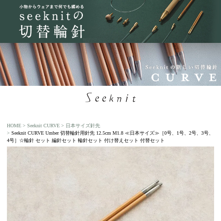
HOME
Seeknit CURVE
日本サイズ針先
Seeknit CURVE Umber 切替輪針用針先 12.5cm M1.8 ≪日本サイズ≫［0号、1号、2号、3号、
4号］☆輪針 セット 編針セット 輪針セット 付け替えセット 付替セット