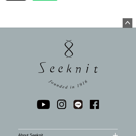
ペー
ジト
ップ
へ
About Seeknit