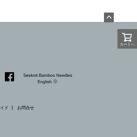
ペー
ジト
ップ
カートへ
へ
Seeknit Bamboo Needles
English
イド
お問合せ