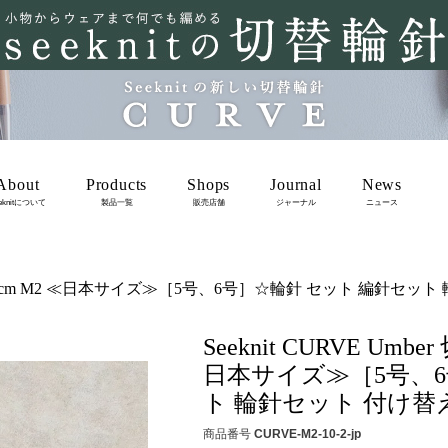
About
Products
Shops
Journal
News
eknitについて
製品一覧
販売店舗
ジャーナル
ニュース
針用針先 10cm M2 ≪日本サイズ≫［5号、6号］☆輪針 セット 編針
Seeknit CURVE Um
日本サイズ≫［5号、6
ト 輪針セット 付け替
商品番号
CURVE-M2-10-2-jp