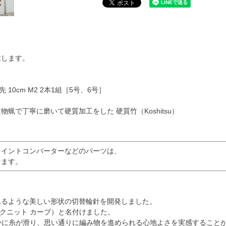
致します。
針先 10cm M2 2本1組［5号、6号］
で丁寧に磨いて硬質加工をした 硬質竹（Koshitsu）
ョイントコンバーターなどのパーツは、
けます。
れるような美しい形状の切替輪針を開発しました。
（シークニット カーブ）と名付けました。
なめらかに糸が滑り、思い通りに編み物を進められる心地よさを実感すること