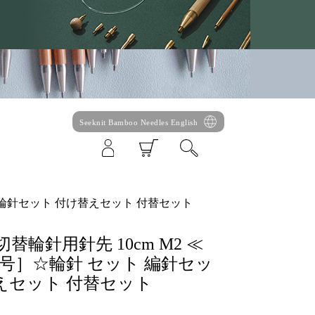
Seeknit Bamboo Needles English
セット 輪針セット 付け替えセット 付替セット
ber 切替輪針用針先 10cm M2 ≪
号］☆輪針 セット 編針セッ
えセット 付替セット