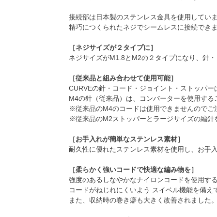
接続部は日本製のステンレス金具を使用してい
精巧につくられたネジでシームレスに接続でき
［ネジサイズが２タイプに］
ネジサイズがM1.8とM2の２タイプになり、
［従来品と組み合わせて使用可能］
CURVEの針・コード・ジョイント・ストッパ
M4の針（従来品）は、コンバーターを使用する
※従来品のM4のコードは使用できませんのでご
※従来品のM2ストッパーとラージサイズの編針
［お手入れが簡単なステンレス素材］
耐久性に優れたステンレス素材を使用し、お手
［柔らかく強いコードで快適な編み物を］
強度のあるしなやかなナイロンコードを使用す
コードがねじれにくいよう スイベル機能を備え
また、収納時の巻き癖も大きく改善されました