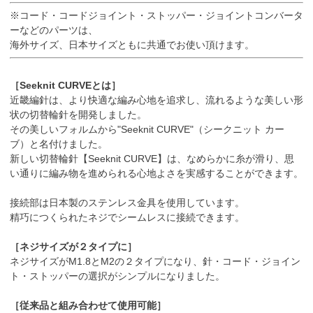
※コード・コードジョイント・ストッパー・ジョイントコンバータ
ーなどのパーツは、
海外サイズ、日本サイズともに共通でお使い頂けます。
［Seeknit CURVEとは］
近畿編針は、より快適な編み心地を追求し、流れるような美しい形
状の切替輪針を開発しました。
その美しいフォルムから"Seeknit CURVE"（シークニット カー
ブ）と名付けました。
新しい切替輪針【Seeknit CURVE】は、なめらかに糸が滑り、思
い通りに編み物を進められる心地よさを実感することができます。
接続部は日本製のステンレス金具を使用しています。
精巧につくられたネジでシームレスに接続できます。
［ネジサイズが２タイプに］
ネジサイズがM1.8とM2の２タイプになり、針・コード・ジョイン
ト・ストッパーの選択がシンプルになりました。
［従来品と組み合わせて使用可能］