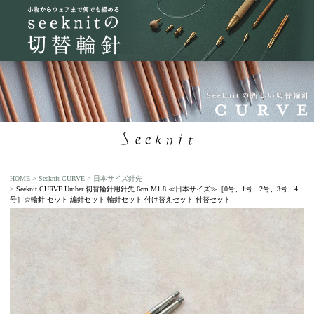
HOME
Seeknit CURVE
日本サイズ針先
Seeknit CURVE Umber 切替輪針用針先 6cm M1.8 ≪日本サイズ≫［0号、1号、2号、3号、4
号］☆輪針 セット 編針セット 輪針セット 付け替えセット 付替セット