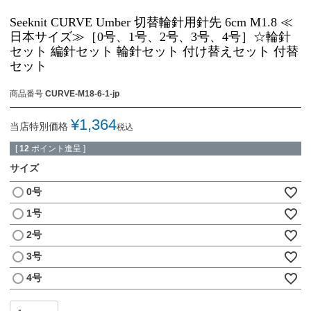
Seeknit CURVE Umber 切替輪針用針先 6cm M1.8 ≪
日本サイズ≫［0号、1号、2号、3号、4号］☆輪針
セット 編針セット 輪針セット 付け替えセット 付替
セット
商品番号
CURVE-M18-6-1-jp
¥
1,364
当店特別価格
税込
[
12
ポイント進呈 ]
サイズ
0号
1号
2号
3号
4号