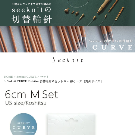
HOME
Seeknit CURVE
セット
Seeknit CURVE Koshitsu 切替輪針Mセット 6cm 紙ケース［海外サイズ］