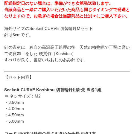
配送指定日のない場合は、準備ができ次第発送致します。
当該商品と一緒にご購入いただいた商品も同じタイミングで発送と
なりますので、お急ぎの場合は当該商品とは別々にご購入下さい。
海外サイズのSeeknit CURVE 切替輪針Mセット
針は6cmです。
針の素材は、独自の高温高圧処理の後、天然の植物蝋で丁寧に磨い
て硬質加工をした 硬質竹（Koshitsu）
すべりが良く、当店いちおしのあみ針です。
【セット内容】
Seeknit CURVE Koshitsu 切替輪針用針先 ※各1組
⇒ ネジサイズ：M2
・3.50mm
・4.00mm
・4.50mm
・5.00mm
コード ※()内は針先の長さを含めた全長 ※各1本