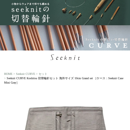
HOME
Seeknit CURVE
セット
Seeknit CURVE Koshitsu 切替輪針セット 海外サイズ 10cm Grand set ［ケース：Seeknit Case
Mini Gray］