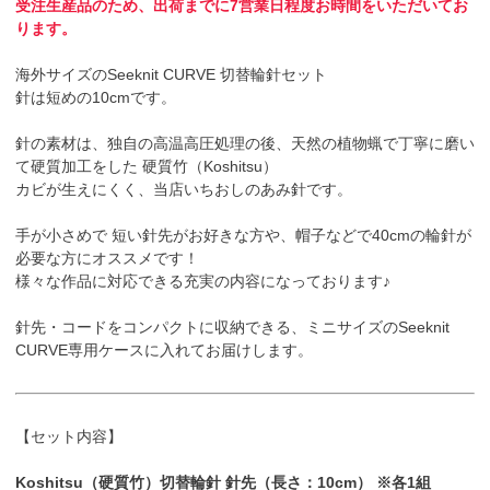
受注生産品のため、出荷までに7営業日程度お時間をいただいてお
ります。
海外サイズのSeeknit CURVE 切替輪針セット
針は短めの10cmです。
針の素材は、独自の高温高圧処理の後、天然の植物蝋で丁寧に磨い
て硬質加工をした 硬質竹（Koshitsu）
カビが生えにくく、当店いちおしのあみ針です。
手が小さめで 短い針先がお好きな方や、帽子などで40cmの輪針が
必要な方にオススメです！
様々な作品に対応できる充実の内容になっております♪
針先・コードをコンパクトに収納できる、ミニサイズのSeeknit
CURVE専用ケースに入れてお届けします。
【セット内容】
Koshitsu（硬質竹）切替輪針 針先（長さ：10cm） ※各1組