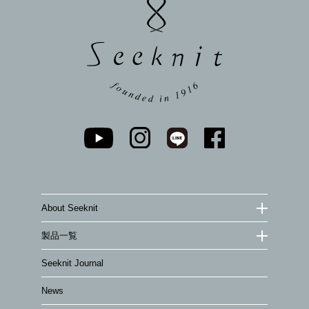
ップ
へ
About Seeknit
製品一覧
Seeknit Journal
News