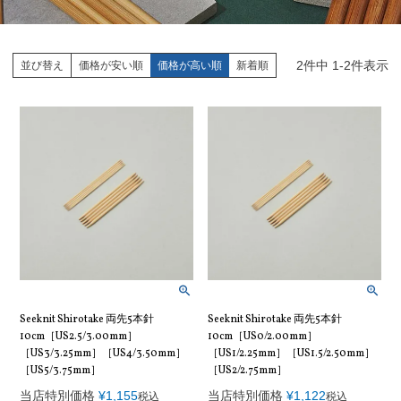
2
件中
1
-
2
件表示
並び替え
価格が安い順
価格が高い順
新着順
Seeknit Shirotake 両先5本針
Seeknit Shirotake 両先5本針
10cm［US2.5/3.00mm］
10cm［US0/2.00mm］
［US3/3.25mm］［US4/3.50mm］
［US1/2.25mm］［US1.5/2.50mm］
［US5/3.75mm］
［US2/2.75mm］
当店特別価格
¥
1,155
当店特別価格
¥
1,122
税込
税込