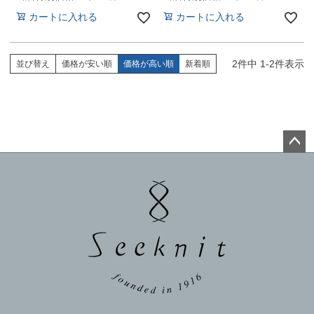
カートに入れる
カートに入れる
2
件中
1
-
2
件表示
並び替え
価格が安い順
価格が高い順
新着順
ペー
ジト
ップ
へ