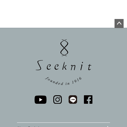
ペー
ジト
ップ
へ