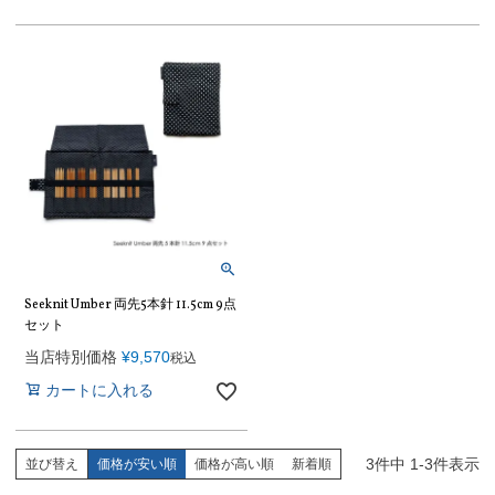
Seeknit Umber 両先5本針 11.5cm 9点
セット
当店特別価格
¥
9,570
税込
カートに入れる
3
件中
1
-
3
件表示
並び替え
価格が安い順
価格が高い順
新着順