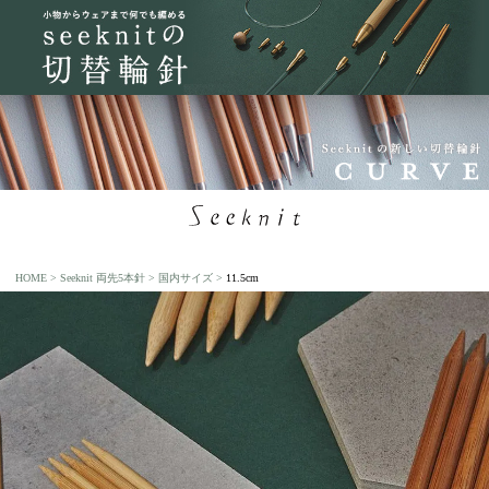
HOME
Seeknit 両先5本針
国内サイズ
11.5cm