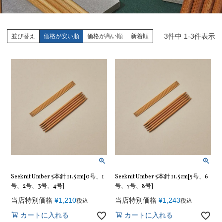
3
件中
1
-
3
件表示
並び替え
価格が安い順
価格が高い順
新着順
Seeknit Umber 5本針 11.5cm[0号、1
Seeknit Umber 5本針 11.5cm[5号、6
号、2号、3号、4号]
号、7号、8号]
当店特別価格
¥
1,210
当店特別価格
¥
1,243
税込
税込
カートに入れる
カートに入れる