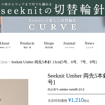
About
Products
Shops
Journal
News
eknitについて
製品一覧
販売店舗
ジャーナル
ニュース
13cm
Seeknit Umber 両先5本針 13cm[5号、6号、7号、8号]
Seeknit Umber 両先
号]
商品番号
umber-setof5-13-2
¥
1,210
当店特別価格
税込