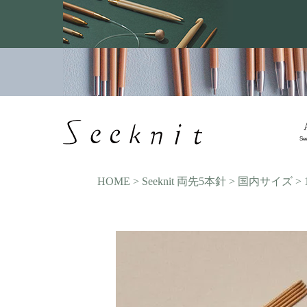
Se
HOME
Seeknit 両先5本針
国内サイズ