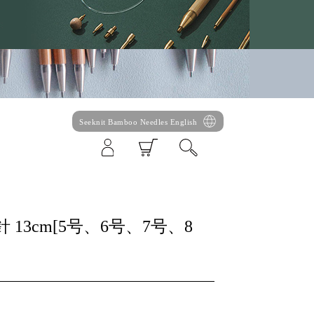
Seeknit Bamboo Needles English
5本針 13cm[5号、6号、7号、8