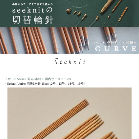
HOME
Seeknit 両先5本針
国内サイズ
15cm
Seeknit Umber 両先5本針 15cm[12号、13号、14号、15号]