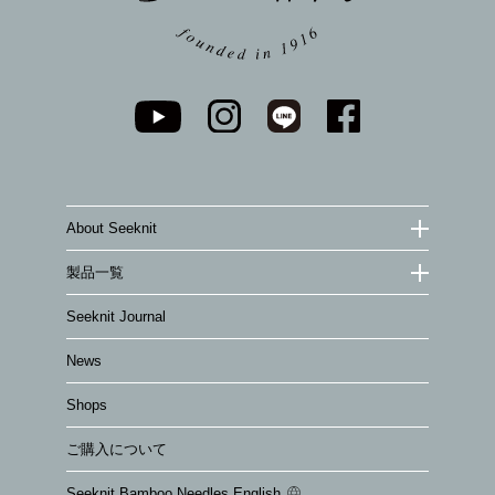
About Seeknit
製品一覧
Seeknit Journal
News
Shops
ご購入について
Seeknit Bamboo Needles English