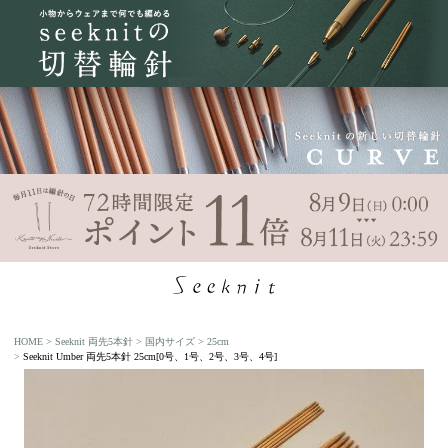
HOME
Seeknit 両先5本針
国内サイズ
25cm
Seeknit Umber 両先5本針 25cm[0号、1号、2号、3号、4号]