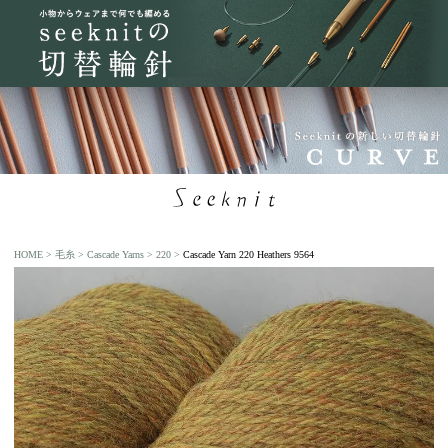
HOME
毛糸
Cascade Yarns
220
Cascade Yarn 220 Heathers 9564