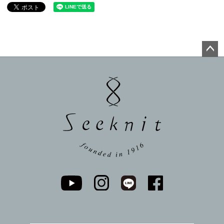
ペー
ジト
ップ
へ