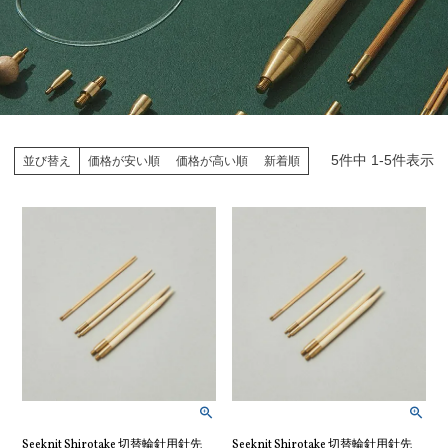
5
件中
1
-
5
件表示
並び替え
価格が安い順
価格が高い順
新着順
Seeknit Shirotake 切替輪針用針先
Seeknit Shirotake 切替輪針用針先