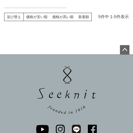
5
件中
1
-
5
件表示
並び替え
価格が安い順
価格が高い順
新着順
ペー
ジト
ップ
へ