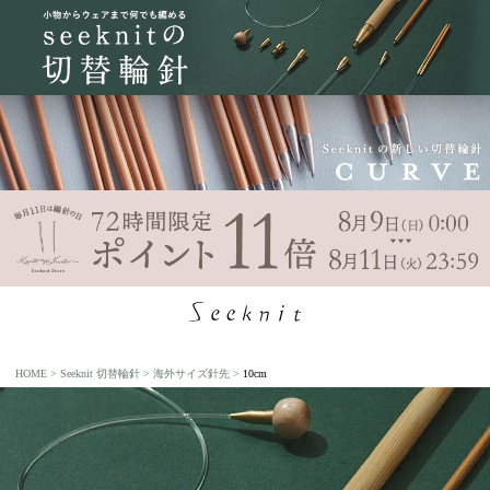
HOME
Seeknit 切替輪針
海外サイズ針先
10cm