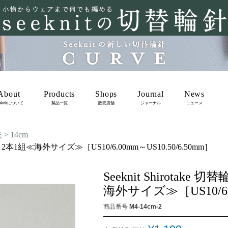
About
Products
Shops
Journal
News
eknitについて
製品一覧
販売店舗
ジャーナル
ニュース
先
14cm
 M4 2本1組≪海外サイズ≫［US10/6.00mm～US10.50/6.50mm］
Seeknit Shirotake
海外サイズ≫［US10/6.0
商品番号
M4-14cm-2