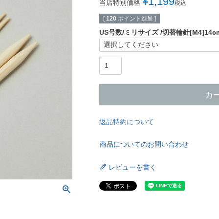
¥
1,199
当店特別価格
税込
[
120
ポイント進呈 ]
US号数/ミリサイズ
切替輪針[M4]14
カ
返品特約について
商品についてのお問い合わせ
レビューを書く