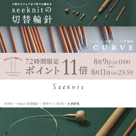
HOME
Seeknit 切替輪針
海外サイズ針先
かぎ針先