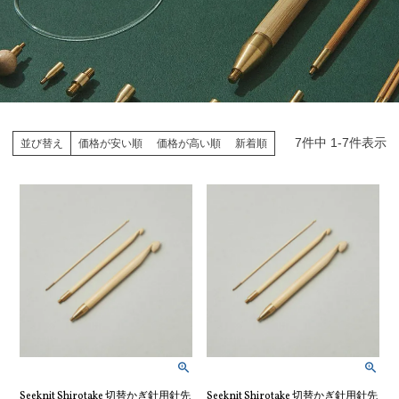
7
件中
1
-
7
件表示
並び替え
価格が安い順
価格が高い順
新着順
Seeknit Shirotake 切替かぎ針用針先
Seeknit Shirotake 切替かぎ針用針先