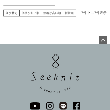
7
件中
1
-
7
件表示
並び替え
価格が安い順
価格が高い順
新着順
ペー
ジト
ップ
へ