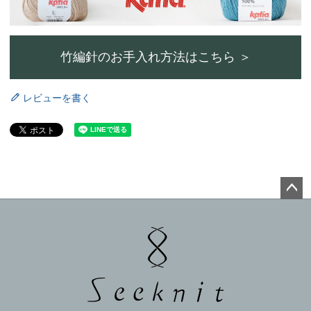
竹編針のお手入れ方法はこちら ＞
レビューを書く
ペー
ジト
ップ
へ