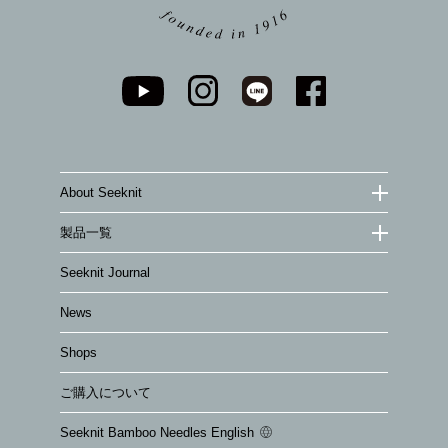
About Seeknit
製品一覧
Seeknit Journal
News
Shops
ご購入について
Seeknit Bamboo Needles English