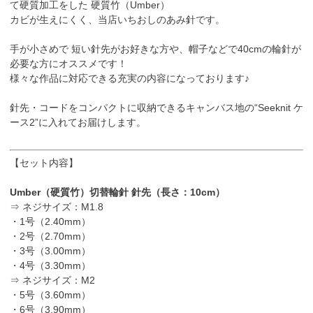
て硬質加工をした 硬質竹（Umber）
カビが生えにくく、当店いちおしのあみ針です。
手が小さめで 短い針先がお好きな方や、帽子などで40cmの輪針が
必要な方にオススメです！
様々な作品に対応できる充実の内容になっております♪
針先・コードをコンパクトに収納できるキャンバス地の“Seeknit ケ
ース2”に入れてお届けします。
【セット内容】
Umber（硬質竹）切替輪針 針先（長さ：10cm）
⇒ ネジサイズ：M1.8
・1号（2.40mm）
・2号（2.70mm）
・3号（3.00mm）
・4号（3.30mm）
⇒ ネジサイズ：M2
・5号（3.60mm）
・6号（3.90mm）