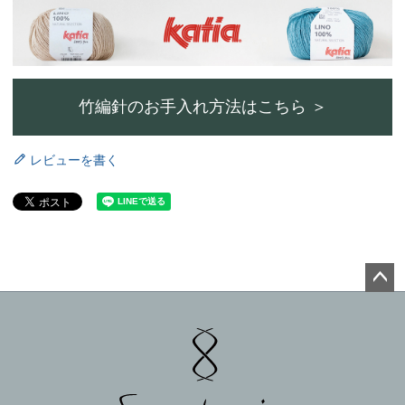
竹編針のお手入れ方法はこちら ＞
レビューを書く
ペー
ジト
ップ
へ