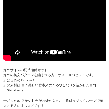
海外サイズの切替輪針セット
海外の英文パターンを編まれる方にオススメのセットです。
針は長めの12.5cm！
針の素材は 白く美しい竹本来のきめやしなりを活かした白竹
（Shirotake）
手が大きめで 長い針先がお好きな方、小物はマジックループで編
まれる方にオススメです！