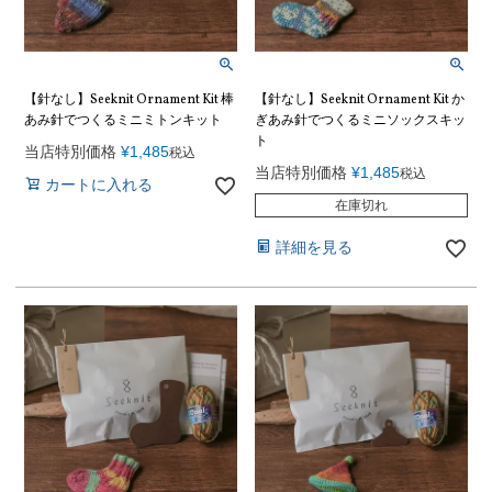
【針なし】Seeknit Ornament Kit 棒
【針なし】Seeknit Ornament Kit か
あみ針でつくるミニミトンキット
ぎあみ針でつくるミニソックスキッ
ト
当店特別価格
¥
1,485
税込
当店特別価格
¥
1,485
税込
カートに入れる
在庫切れ
詳細を見る