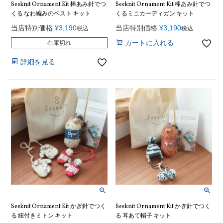
Seeknit Ornament Kit 棒あみ針でつ
Seeknit Ornament Kit 棒あみ針でつ
くる なわ編みのベスト キット
くるミニカーディガン キット
当店特別価格
¥
3,190
当店特別価格
¥
3,190
税込
税込
カートに入れる
在庫切れ
詳細を見る
Seeknit Ornament Kit かぎ針でつく
Seeknit Ornament Kit かぎ針でつく
る 紐付きミトン キット
る 耳あて帽子 キット