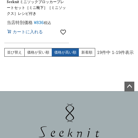
Seeknit ミニソックブロッカープレ
ートセット［ミニ靴下］［ミニソッ
クス］レシピ付き
当店特別価格
¥
836
税込
カートに入れる
19
件中
1
-
19
件表示
並び替え
価格が安い順
価格が高い順
新着順
ペー
ジト
ップ
へ