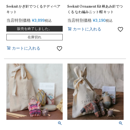
Seeknit かぎ針でつくるテディベア
Seeknit Ornament Kit 棒あみ針でつ
キット
くる なわ編みニット帽 キット
当店特別価格
¥
3,899
当店特別価格
¥
3,190
税込
税込
販売を終了しました。
カートに入れる
在庫切れ
カートに入れる