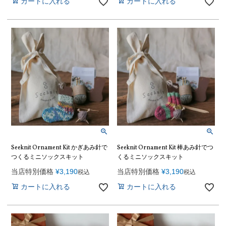
カートに入れる
カートに入れる
Seeknit Ornament Kit かぎあみ針で
Seeknit Ornament Kit 棒あみ針でつ
つくるミニソックスキット
くるミニソックスキット
当店特別価格
¥
3,190
当店特別価格
¥
3,190
税込
税込
カートに入れる
カートに入れる