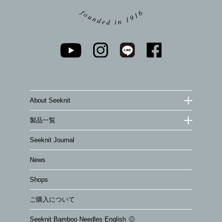
About Seeknit
製品一覧
Seeknit Journal
News
Shops
ご購入について
Seeknit Bamboo Needles English