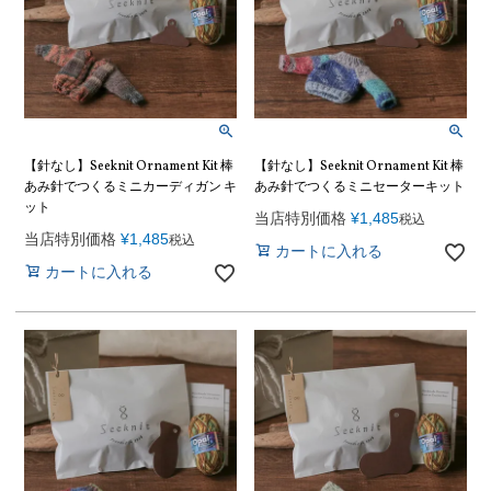
【針なし】Seeknit Ornament Kit 棒
【針なし】Seeknit Ornament Kit 棒
あみ針でつくるミニカーディガン キ
あみ針でつくるミニセーターキット
ット
当店特別価格
¥
1,485
税込
当店特別価格
¥
1,485
税込
カートに入れる
カートに入れる