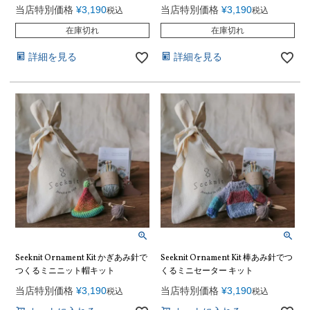
当店特別価格
¥
3,190
当店特別価格
¥
3,190
税込
税込
在庫切れ
在庫切れ
詳細を見る
詳細を見る
Seeknit Ornament Kit かぎあみ針で
Seeknit Ornament Kit 棒あみ針でつ
つくるミニニット帽キット
くるミニセーター キット
当店特別価格
¥
3,190
当店特別価格
¥
3,190
税込
税込