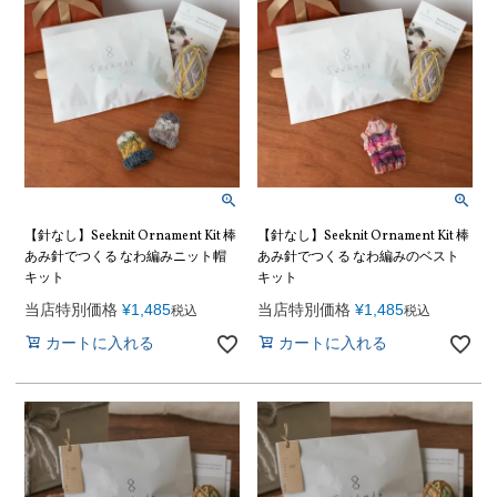
【針なし】Seeknit Ornament Kit 棒
【針なし】Seeknit Ornament Kit 棒
あみ針でつくる なわ編みニット帽
あみ針でつくる なわ編みのベスト
キット
キット
当店特別価格
¥
1,485
当店特別価格
¥
1,485
税込
税込
カートに入れる
カートに入れる