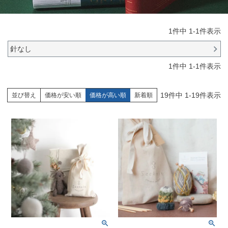
1
件中
1
-
1
件表示
針なし
1
件中
1
-
1
件表示
19
件中
1
-
19
件表示
並び替え
価格が安い順
価格が高い順
新着順