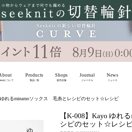
About
Products
Shops
Journal
News
eknitについて
製品一覧
販売店舗
ジャーナル
ニュース
ayo ゆれるminamoソックス 毛糸とレシピのセット☆レシピ
【K-008】Kayo ゆ
シピのセット☆レシ