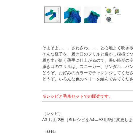
そよそよ、、、さわさわ、、、と心地よく吹き
そんな様子を、履き口のフリルと透かし模様で
履き丈が短く薄手に仕上がるので、暑い時期の
履き口のフリルは、スニーカー、サンダル、パ
どうぞ、お好みのカラーでチャレンジしてくださ
どうぞ、いろんな色のベリーを編んでみてくださ
※レシピと毛糸セットでの販売です。
［レシピ］
A3 片面 2枚（※レシピをA4→A3用紙に変更し
［材料］