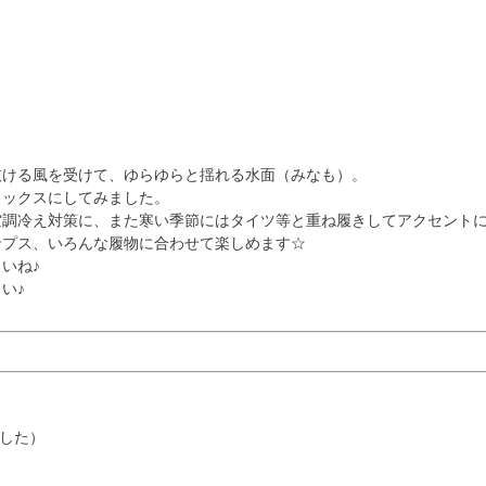
抜ける風を受けて、ゆらゆらと揺れる水面（みなも）。
ソックスにしてみました。
空調冷え対策に、また寒い季節にはタイツ等と重ね履きしてアクセント
ンプス、いろんな履物に合わせて楽しめます☆
いね♪
い♪
ました）